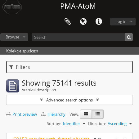
PMA-AtoM
Log in
Browse
Kolekcje spuścizn
Filters
Showing 75141 results
Archival description
Advanced search options
Print preview
Hierarchy
View:
Sort by:
Identifier
Direction:
Ascending