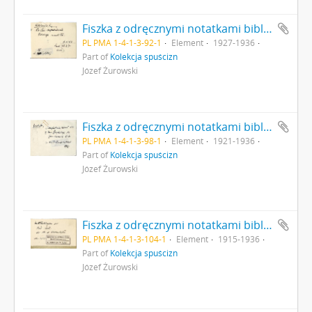
Fiszka z odręcznymi notatkami bibliograficznymi Józefa Żurowskiego strona 1: "Kozłowski L. Niektóre zagadnienia polskiego neolitu Lud t. XXV Lwów 1927 str. VIII"
PL PMA 1-4-1-3-92-1
Element
1927-1936
Part of
Kolekcja spuścizn
Józef Żurowski
Fiszka z odręcznymi notatkami bibliograficznymi Józefa Żurowskiego strona 1: "Vernworn M 1. Ideoplastische Kunst 1914 […]"
PL PMA 1-4-1-3-98-1
Element
1921-1936
Part of
Kolekcja spuścizn
Józef Żurowski
Fiszka z odręcznymi notatkami bibliograficznymi Józefa Żurowskiego strona 1: "Mittheilungen der Präh. Com. der Ak. der Wissenschaften od r. 1888"
PL PMA 1-4-1-3-104-1
Element
1915-1936
Part of
Kolekcja spuścizn
Józef Żurowski