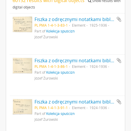
60152 results with digital objects
Show results with
digital objects
Fiszka z odręcznymi notatkami bibliograficznymi Józefa Żurowskiego strona 1: "Antoniewicz Wł. Eneolityczne groby szkieletowe we wsi Złota w pow. Sandomierskim Wiadomości Archeologiczne t. IX 1925 […]"
PL PMA 1-4-1-3-83-1
Element
1925-1936
Part of
Kolekcja spuścizn
Józef Żurowski
Fiszka z odręcznymi notatkami bibliograficznymi Józefa Żurowskiego strona 1: "Kostrzewski J. Młodsza epoka kamienna w Polsce Wiadomości Archeologiczne t. IX […]"
PL PMA 1-4-1-3-86-1
Element
1924-1936
Part of
Kolekcja spuścizn
Józef Żurowski
Fiszka z odręcznymi notatkami bibliograficznymi Józefa Żurowskiego strona 1: "Kozłowski L. Młodsza epoka kamienia w Polsce (neolit) Lwów 1924 str. 58-61 i tabl. XIII"
PL PMA 1-4-1-3-91-1
Element
1924-1936
Part of
Kolekcja spuścizn
Józef Żurowski