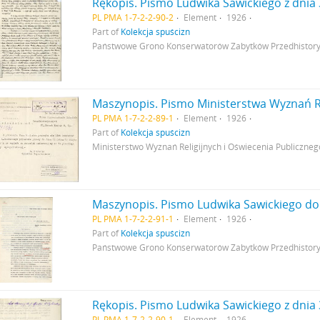
PL PMA 1-7-2-2-90-2
Element
1926
Part of
Kolekcja spuścizn
Państwowe Grono Konserwatorów Zabytków Przedhistory
PL PMA 1-7-2-2-89-1
Element
1926
Part of
Kolekcja spuścizn
Ministerstwo Wyznań Religijnych i Oświecenia Publiczneg
PL PMA 1-7-2-2-91-1
Element
1926
Part of
Kolekcja spuścizn
Państwowe Grono Konserwatorów Zabytków Przedhistory
PL PMA 1-7-2-2-90-1
Element
1926