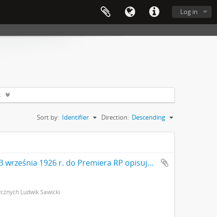
Log in
s
Sort by:
Identifier
Direction:
Descending
Rękopis. Pismo Ludwika Sawickiego z dnia 3 września 1926 r. do Premiera RP opisujące rezultaty badań archeologicznych w Gródku pow. Równe. Pismo stanowi załącznik do pisma MWRiOP nr IVN9979/26 z dnia 22 września 1926 r. do PGKZP s. 3: cd. strona z pieczątką Działu Dokumentacji PMA
cznych Ludwik Sawicki