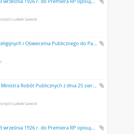
Rękopis. Pismo Ludwika Sawickiego z dnia 3 września 1926 r. do Premiera RP opisujące rezultaty badań archeologicznych w Gródku pow. Równe. Pismo stanowi załącznik do pisma MWRiOP nr IVN9979/26 z dnia 22 września 1926 r. do PGKZP s. 2: cd. strona z pieczątką Działu Dokumentacji PMA
cznych Ludwik Sawicki
Maszynopis. Pismo Ministerstwa Wyznań Religijnych i Oświecenia Publicznego do Państwowego Grona Konserwatorów Zabytków Przedhistorycznych nr IVN9979/26 z dnia 22 września 1926 r. odsyłające do wiadomości Grona list konserwatora L. Sawickiego z dn. 3 września 1926 r. opisujący rezultaty badań archeologicznych w Gródku pow. Równe s. 1: strona z pieczątką Działu Dokumentacji PMA
o
Maszynopis. Pismo Ludwika Sawickiego do Ministra Robót Publicznych z dnia 25 sierpnia 1926 r. - podanie o dofinansowanie badań archeologicznych a także opisujące rezultaty dotychczasowych badań archeologicznych w Gródku pow. Równe s. 1
cznych Ludwik Sawicki
Rękopis. Pismo Ludwika Sawickiego z dnia 3 września 1926 r. do Premiera RP opisujące rezultaty badań archeologicznych w Gródku pow. Równe. Pismo stanowi załącznik do pisma MWRiOP nr IVN9979/26 z dnia 22 września 1926 r. do PGKZP s. 1