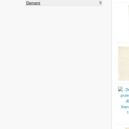
Element
9