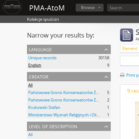
PMA-AtoM
Browse
Kolekcje spuścizn
Narrow your results by:
Ar
language
Element
Unique records
30158
English
9
creator
Print 
All
9 res
Państwowe Grono Konserwatorów Zabytków Przedhistorycznych Ludwik Sawicki
5
Państwowe Grono Konserwatorów Zabytków Przedhistorycznych Roman Jakimowicz
2
Krukowski Stefan
1
Ministerstwo Wyznań Religijnych i Oświecenia Publicznego
1
level of description
All