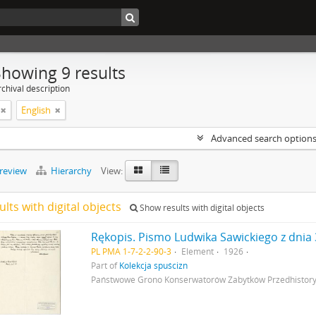
Showing 9 results
chival description
English
Advanced search option
preview
Hierarchy
View:
ults with digital objects
Show results with digital objects
PL PMA 1-7-2-2-90-3
Element
1926
Part of
Kolekcja spuścizn
Państwowe Grono Konserwatorów Zabytków Przedhistory