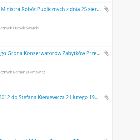
Maszynopis. Pismo Ludwika Sawickiego do Ministra Robót Publicznych z dnia 25 sierpnia 1926 r. - podanie o dofinansowanie badań archeologicznych a także opisujące rezultaty dotychczasowych badań archeologicznych w Gródku pow. Równe s. 2: cd. strona z pieczątką Działu Dokumentacji PMA
cznych Ludwik Sawicki
Maszynopis. Pismo Kierownika Państwowego Grona Konserwatorów Zabytków Przedhistorycznych nr 354-IX z dn. 20 kwietnia 1927 r. do Ministerstwa Wyznań Religijnych i Oświecenia Publicznego odsyłające do ministerstwa pisemny wniosek (nr kanc. pisma 280) konserwatora M. Drewko z dn. 20 kwietnia 1927 r. o zasiłek na badania wykopaliskowe w Gródku pow. Równe w 1927 r. s. 2: strona z pieczątką Działu Dokumentacji PMA
ycznych Roman Jakimowicz
Dowód nadania na przesyłkę poleconą nr 4012 do Stefana Kieniewicza 21 lutego 1976 r. - rewers