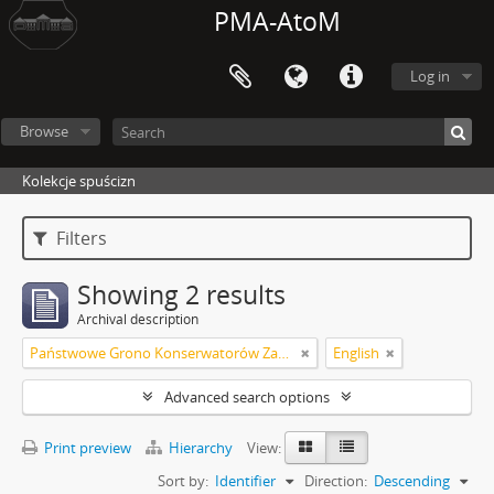
PMA-AtoM
Log in
Browse
Kolekcje spuścizn
Filters
Showing 2 results
Archival description
Państwowe Grono Konserwatorów Zabytków Przedhistorycznych Roman Jakimowicz
English
Advanced search options
Print preview
Hierarchy
View:
Sort by:
Identifier
Direction:
Descending