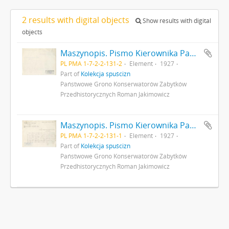
2 results with digital objects
Show results with digital
objects
Maszynopis. Pismo Kierownika Państwowego Grona Konserwatorów Zabytków Przedhistorycznych nr 354-IX z dn. 20 kwietnia 1927 r. do Ministerstwa Wyznań Religijnych i Oświecenia Publicznego odsyłające do ministerstwa pisemny wniosek (nr kanc. pisma 280) konserwatora M. Drewko z dn. 20 kwietnia 1927 r. o zasiłek na badania wykopaliskowe w Gródku pow. Równe w 1927 r. s. 2: strona z pieczątką Działu Dokumentacji PMA
PL PMA 1-7-2-2-131-2
Element
1927
Part of
Kolekcja spuścizn
Państwowe Grono Konserwatorów Zabytków
Przedhistorycznych Roman Jakimowicz
Maszynopis. Pismo Kierownika Państwowego Grona Konserwatorów Zabytków Przedhistorycznych nr 354-IX z dn. 20 kwietnia 1927 r. do Ministerstwa Wyznań Religijnych i Oświecenia Publicznego odsyłające do ministerstwa pisemny wniosek (nr kanc. pisma 280) konserwatora M. Drewko z dn. 20 kwietnia 1927 r. o zasiłek na badania wykopaliskowe w Gródku pow. Równe w 1927 r. s. 1
PL PMA 1-7-2-2-131-1
Element
1927
Part of
Kolekcja spuścizn
Państwowe Grono Konserwatorów Zabytków
Przedhistorycznych Roman Jakimowicz