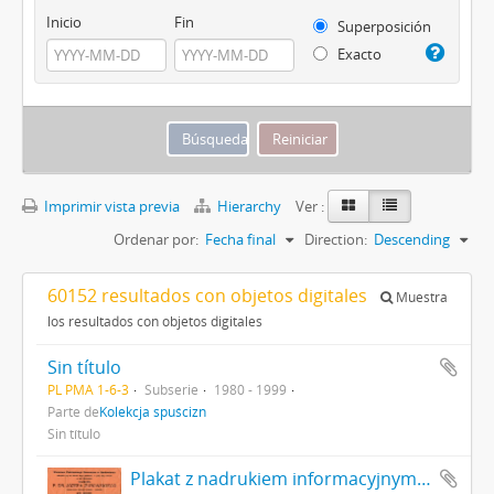
Inicio
Fin
Superposición
Exacto
Imprimir vista previa
Hierarchy
Ver :
Ordenar por:
Fecha final
Direction:
Descending
60152 resultados con objetos digitales
Muestra
los resultados con objetos digitales
Sin título
PL PMA 1-6-3
Subserie
1980 - 1999
Parte de
Kolekcja spuścizn
Sin título
Plakat z nadrukiem informacyjnym o wykładzie Józefa Żurowskiego pt. "O wykopaliskach archeologicznych w Złotej pod Sandomierzem" w Państwowym Gimnazjum w Sandomierzu strona 1