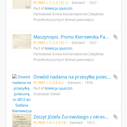
PL PMA 1-7-2-2-131-2
Element
1927
Part of
Kolekcja spuścizn
Państwowe Grono Konserwatorów Zabytków
Przedhistorycznych Roman Jakimowicz
Maszynopis. Pismo Kierownika Państwowego Grona Konserwatorów Zabytków Przedhistorycznych nr 354-IX z dn. 20 kwietnia 1927 r. do Ministerstwa Wyznań Religijnych i Oświecenia Publicznego odsyłające do ministerstwa pisemny wniosek (nr kanc. pisma 280) konserwatora M. Drewko z dn. 20 kwietnia 1927 r. o zasiłek na badania wykopaliskowe w Gródku pow. Równe w 1927 r. s. 1
PL PMA 1-7-2-2-131-1
Element
1927
Part of
Kolekcja spuścizn
Państwowe Grono Konserwatorów Zabytków
Przedhistorycznych Roman Jakimowicz
Dowód nadania na przesyłkę poleconą nr 4012 do Stefana Kieniewicza 21 lutego 1976 r. - rewers
PL PMA 1-1-2-9-4-2
Element
1976
Part of
Kolekcja spuścizn
Krukowski Stefan
Zeszyt Józefa Żurowskiego z okresu studiów na UJ zapisany od przodu i od tyłu rękopisem referatów strona 18: notatki w języku niemieckim "Wypiski z dzieła […]" cd.
PL PMA 1-4-1-2-5-18
Element
1912