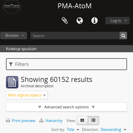
PMA-AtoM
Log in
Browse
Kolekcje spuścizn
Filters
Showing 60152 results
Archival description
With digital objects
Advanced search options
Print preview
Hierarchy
View:
Sort by:
Title
Direction:
Descending