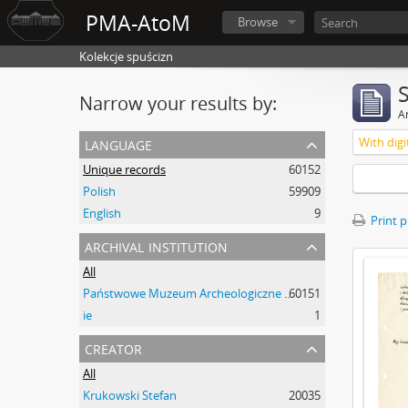
PMA-AtoM
Browse
Kolekcje spuścizn
Narrow your results by:
Ar
language
With digi
Unique records
60152
Polish
59909
English
9
Print 
archival institution
All
Państwowe Muzeum Archeologiczne w Warszawie
60151
ie
1
creator
All
Krukowski Stefan
20035