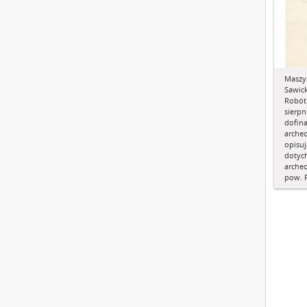
Maszy
Sawick
Robót 
sierpn
dofin
archeo
opisuj
dotyc
arche
pow. 