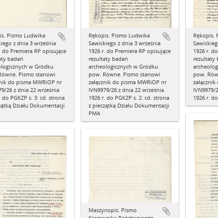
is. Pismo Ludwika
Rękopis. Pismo Ludwika
Rękopis.
iego z dnia 3 września
Sawickiego z dnia 3 września
Sawickieg
. do Premiera RP opisujące
1926 r. do Premiera RP opisujące
1926 r. d
aty badań
rezultaty badań
rezultaty
ologicznych w Gródku
archeologicznych w Gródku
archeolo
Równe. Pismo stanowi
pow. Równe. Pismo stanowi
pow. Rów
znik do pisma MWRiOP nr
załącznik do pisma MWRiOP nr
załączni
9/26 z dnia 22 września
IVN9979/26 z dnia 22 września
IVN9979/2
. do PGKZP s. 3: cd. strona
1926 r. do PGKZP s. 2: cd. strona
1926 r. d
zątką Działu Dokumentacji
z pieczątką Działu Dokumentacji
PMA
Maszynopis. Pismo
Kierownika Państwowego