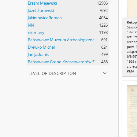
Erazm Majewski
12906
Józef Żurowski
7692
Jakimowicz Roman
4064
Rękop
NN
1226
Sawick
nieznany
1198
1926 r
rezult
Państwowe Muzeum Archeologiczne w Warszawie
691
arche
Drewko Michał
624
pow. 
załąc
Jan Jaskanis
499
IVN997
Państwowe Grono Konserwatorów Zabytków Przedhistorycznych Michał Drewko
488
1926 r
z piec
level of description
PMA