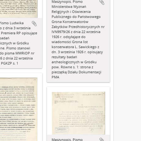
Maszynopis. Pismo
Ministerstwa Wyznań
Religijnych i Oświecenia
Publicznego do Państwowego
Grona Konserwatorów
 Pismo Ludwika
Zabytków Przedhistorycznych nr
o z dnia 3 września
IVN9979/26 z dnia 22 września
o Premiera RP opisujące
1926 r. odsyłające do
 badań
wiadomości Grona list
gicznych w Gródku
konserwatora L. Sawickiego z
ne. Pismo stanowi
dn. 3 września 1926 r. opisujący
k do pisma MWRiOP nr
rezultaty badań
6 z dnia 22 września
archeologicznych w Gródku
o PGKZP s. 1
pow. Równe s. 1: strona z
pieczątką Działu Dokumentacji
PMA
Maszynopis. Pismo