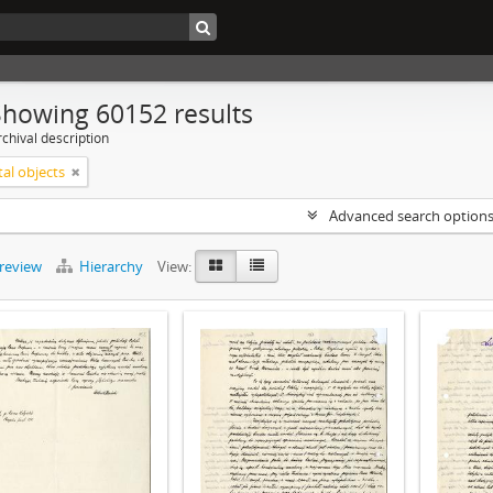
Showing 60152 results
chival description
tal objects
Advanced search option
preview
Hierarchy
View: