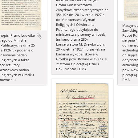
Grona Konserwatorów
Zabytków Przedhistorycznych nr
354-IX z dn. 20 kwietnia 1927 r.
do Ministerstwa Wyznań
Religijnych i Oświecenia
Maszynop
Publicznego odsyłające do
Sawickieg
ministerstwa pisemny wniosek
nopis. Pismo Ludwika
Robót Pub
(nr kanc. pisma 280)
iego do Ministra
sierpnia 1
konserwatora M. Drewko z dn.
Publicznych z dnia 25
dofinans
20 kwietnia 1927 r. o zasiłek na
ia 1926 r. - podanie o
archeolog
badania wykopaliskowe w
ansowanie badań
opisujące
Gródku pow. Równe w 1927 r. s.
logicznych a także
dotychcz
2: strona z pieczątką Działu
ące rezultaty
archeolo
Dokumentacji PMA
hczasowych badań
pow. Równ
ologicznych w Gródku
pieczątką
Równe s. 1
PMA