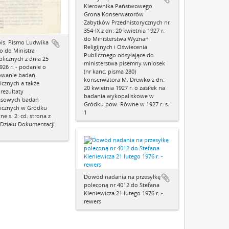
Kierownika Państwowego
Grona Konserwatorów
Zabytków Przedhistorycznych nr
354-IX z dn. 20 kwietnia 1927 r.
do Ministerstwa Wyznań
is. Pismo Ludwika
Religijnych i Oświecenia
o do Ministra
Publicznego odsyłające do
licznych z dnia 25
ministerstwa pisemny wniosek
926 r. - podanie o
(nr kanc. pisma 280)
owanie badań
konserwatora M. Drewko z dn.
icznych a także
20 kwietnia 1927 r. o zasiłek na
 rezultaty
badania wykopaliskowe w
asowych badań
Gródku pow. Równe w 1927 r. s.
gicznych w Gródku
1
e s. 2: cd. strona z
 Działu Dokumentacji
Dowód nadania na przesyłkę
poleconą nr 4012 do Stefana
Kieniewicza 21 lutego 1976 r. -
rewers