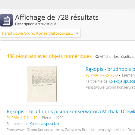
Affichage de 728 résultats
Description archivistique
Państwowe Grono Konserwatorów Zabytków Przedhistorycznych Michał Drewko
488 résultats avec objets numériques
Afficher les résultat
PL PMA 1-7-2-1-8-3
Elemen
Fait partie de
Kolekcja spuści
Państwowe Grono Konserwato
PL PMA 1-7-2-1-10
Pièce
1920
Fait partie de
Kolekcja spuścizn
Państwowe Grono Konserwatorów Zabytków Przedhistorycznych Michał Dre