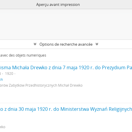
Aperçu avant impression
Options de recherche avancée
s avec des objets numériques
t
1920
zn
rów Zabytków Przedhistorycznych Michał Drewko
wko