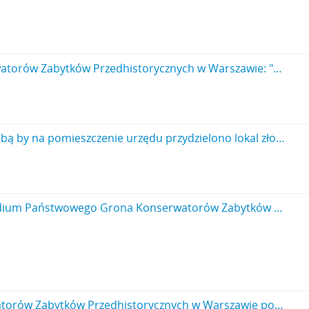
Rękopis. Pismo konserwatora Michała Drewko z dnia 10 stycznia 1921 r. do Prezydium Państwowego Grona Konserwatorów Zabytków Przedhistorycznych w Warszawie: "Podpisany przystępując do zorganizowania z polecenia Ministerstwa W.R i O.P Urzędu Konserwatorskiego dla ochrony zab. przedhist. w Lublinie donosi że zwraca się równocześnie do Urzędu Mieszkaniowego w Lublinie z prośbą o przydzielenie mu lokalu 2 pokojowego na biuro i pracownię (…)”. Nr kanc. pisma 1/21.
Rękopis. Pismo konserwatora Michała Drewko z dnia 10 stycznia 1921 r. do Urzędu Mieszkaniowego w Lublinie z prośbą by na pomieszczenie urzędu przydzielono lokal złożony z dwu pokoi z których jeden byłby przeznaczony na kancelarię – drugi na pracownię techniczną ( nr kanc. pisma 2/21)
Rękopis. Pismo konserwatora Michała Drewko z dnia 29 stycznia 1921 r. do Prezydium Państwowego Grona Konserwatorów Zabytków Przedhistorycznych w Warszawie z informacja że zwrócił się dn. 10 stycznia 1921 r. do Urzędu Mieszkaniowego miasta Lublina z prośbą o wyznaczenie lokalu dwupokojowego do pomieszczenia biura urzędu konserwatorskiego (nr kanc. pisma 2/21) s. 2: strona z pieczątką Działu Dokumentacji PMA
Rękopis. Pismo konserwatora Michała Drewko z dnia 1 sierpnia 1921 r. do Prezydium Państwowego Grona Konserwatorów Zabytków Przedhistorycznych w Warszawie potwierdzające odbiór preliminarza budżetowego na rok 1921 oraz kwoty 37.699 mk. wręczonej przez J. Żurowskiego tytułem zaliczki a także zestawienie dotychczasowych wydatków (nr kanc. pisma 10/21)