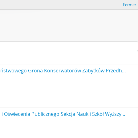
Fermer
Rękopis - brudnopis pisma Michała Drewko z dnia 7 maja 1920 r. do Prezydium Państwowego Grona Konserwatorów Zabytków Przedhistorycznych w Warszawie. Pismo - opinia w sprawie projektu ustawy w przedmiocie ochrony krajobrazu zabytków przyrody sztuki i zabytków archeologicznych przy przeprowadzaniu reformy rolnej. Nr kanc. pisma 30 s. 3: cd.
Rękopis – brudnopis pisma konserwatora Michała Drewko z dnia 30 maja 1920 r. do Ministerstwa Wyznań Religijnych i Oświecenia Publicznego Sekcja Nauk i Szkół Wyższych w Warszawie. Pismo przewodnie do odsyłanych do ministerstwa dwóch egzemplarzy umowy podpisanych przez p. M. Drewko