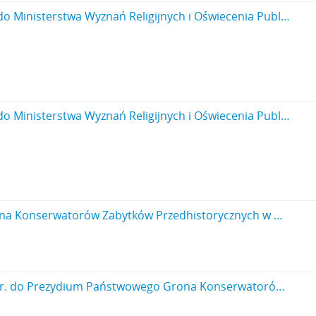
Rękopis – brudnopis pisma konserwatora Michała Drewko z dnia 30 maja 1920 r. do Ministerstwa Wyznań Religijnych i Oświecenia Publicznego Sekcja Nauk i Szkół Wyższych w Warszawie. Pismo przewodnie do odsyłanych do ministerstwa dwóch egzemplarzy umowy podpisanych przez p. M. Drewko s. 1
Rękopis – brudnopis pisma konserwatora Michała Drewko z dnia 30 maja 1920 r. do Ministerstwa Wyznań Religijnych i Oświecenia Publicznego Sekcja Nauk i Szkół Wyższych w Warszawie. Pismo przewodnie do odsyłanych do ministerstwa dwóch egzemplarzy umowy podpisanych przez p. M. Drewko s. 2: strona z pieczątką Działu Dokumentacji PMA
Rękopis - brudnopis pisma konserwatora Michała Drewko z dnia 17 grudnia 1920 r. do Prezydium Państwowego Grona Konserwatorów Zabytków Przedhistorycznych w Warszawie: „[…] sprawozdanie z czynności urzędu konserwatorskiego zabytków przedhistorycznych w Lublinie - za czas od 1 czerwca do 15 grudnia 1920 […]" ( nr kanc. pisma 5)
Rękopis - brudnopis pisma konserwatora Michała Drewko z dnia 17 grudnia 1920 r. do Prezydium Państwowego Grona Konserwatorów Zabytków Przedhistorycznych w Warszawie: „[…] sprawozdanie z czynności urzędu konserwatorskiego zabytków przedhistorycznych w Lublinie - za czas od 1 czerwca do 15 grudnia 1920 […]" ( nr kanc. pisma 5) s. 3: cd. strona z pieczątką Działu Dokumentacji PMA.