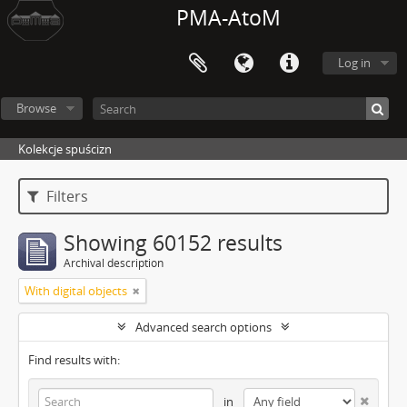
PMA-AtoM
Log in
Browse
Kolekcje spuścizn
Filters
Showing 60152 results
Archival description
With digital objects
Advanced search options
Find results with:
in