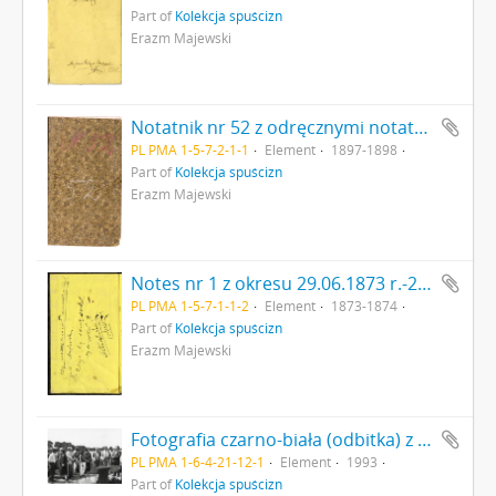
Part of
Kolekcja spuścizn
Erazm Majewski
Notatnik nr 52 z odręcznymi notatkami Erazma Majewskiego - wyklejka z odręcznie napisanym numerem 52
PL PMA 1-5-7-2-1-1
Element
1897-1898
Part of
Kolekcja spuścizn
Erazm Majewski
Notes nr 1 z okresu 29.06.1873 r.-24.09.1874 r. Druga strona okładki (wyklejka) z notatką odręczną: "czy wam mówił nauczyciel […]'
PL PMA 1-5-7-1-1-2
Element
1873-1874
Part of
Kolekcja spuścizn
Erazm Majewski
Fotografia czarno-biała (odbitka) z I Międzynarodowego Sympozjum „Dziegieć i Smoła” 1-4 lipca 1993 r. w Państwowym Muzeum Archeologicznym Oddział Biskupin. Wiesław Zajączkowski kierownik Oddziału PMA w Biskupinie oprowadza uczestników sympozjum po terenie muzeum (Nr 12)
PL PMA 1-6-4-21-12-1
Element
1993
Part of
Kolekcja spuścizn