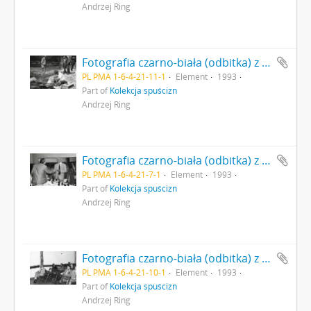
Andrzej Ring
Fotografia czarno-biała (odbitka) z I Międzynarodowego Sympozjum „Dziegieć i Smoła” 1-4 lipca 1993 r. w Państwowym Muzeum Archeologicznym Oddział Biskupin. Pokaz techniki neolitycznej pędzenia dziegciu. Od lewej: Dyrektor PMA dr Jan Jaskanis (Nr 11)
PL PMA 1-6-4-21-11-1
Element
1993
Part of
Kolekcja spuścizn
Andrzej Ring
Fotografia czarno-biała (odbitka) z I Międzynarodowego Sympozjum „Dziegieć i Smoła” 1-4 lipca 1993 r. w Państwowym Muzeum Archeologicznym Oddział Biskupin. Dyrektor PMA dr Jan Jaskanis wręcza nagrodę Andreasowi Kurzweil ( Berlin) (Nr 7)
PL PMA 1-6-4-21-7-1
Element
1993
Part of
Kolekcja spuścizn
Andrzej Ring
Fotografia czarno-biała (odbitka) z I Międzynarodowego Sympozjum „Dziegieć i Smoła” 1-4 lipca 1993 r. w Państwowym Muzeum Archeologicznym Oddział Biskupin. Sympozjiu. Od lewej: Dyrektor PMA dr Jan Jaskanis (Nr 10)
PL PMA 1-6-4-21-10-1
Element
1993
Part of
Kolekcja spuścizn
Andrzej Ring