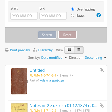
Start
End
Overlapping
Exact
Print preview
Hierarchy
View:
Sort by:
Date modified
Direction:
Descending
Untitled
PL PMA 1-5-7-1-2-1
Element
Part of
Kolekcja spuścizn
Notes nr 2 z okresu 01.12.1874 r.-01.09.1875 r. Wyklejka z odręcznymi notatkami Erazma Majewskiego i jego podpisem: "[…] 1 grudnia 1874 do […]'
PL PMA 1-5-7-1-2-2
Element
1874-1875