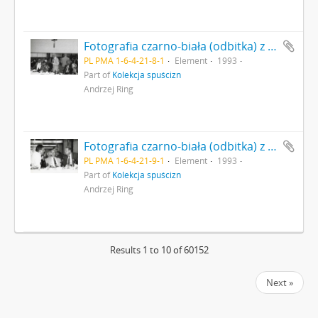
Fotografia czarno-biała (odbitka) z I Międzynarodowego Sympozjum „Dziegieć i Smoła” 1-4 lipca 1993 r. w Państwowym Muzeum Archeologicznym Oddział Biskupin. Obrady. (Nr 8)
PL PMA 1-6-4-21-8-1
Element
1993
Part of
Kolekcja spuścizn
Andrzej Ring
Fotografia czarno-biała (odbitka) z I Międzynarodowego Sympozjum „Dziegieć i Smoła” 1-4 lipca 1993 r. w Państwowym Muzeum Archeologicznym Oddział Biskupin. Obrady. Od lewej: Wiesław Zajączkowski kierownik Oddziału PMA w Biskupinie Dyrektor PMA dr Jan Jaskanis i dr Klaus Goldman z Museumsdorf Düppel (Nr 9)
PL PMA 1-6-4-21-9-1
Element
1993
Part of
Kolekcja spuścizn
Andrzej Ring
Results 1 to 10 of 60152
Next »