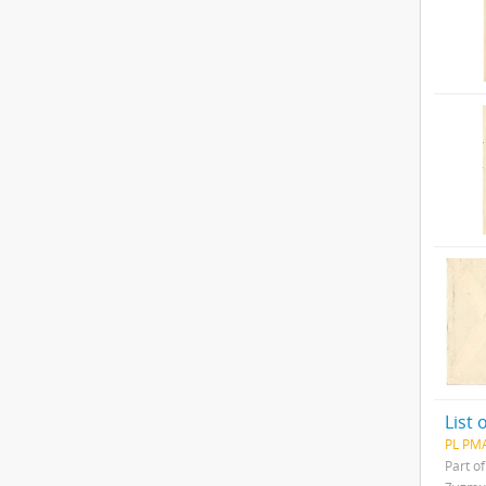
List
PL PMA
Part o