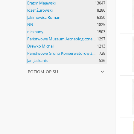
Erazm Majewski
13047
Józef Żurowski
8286
Jakimowicz Roman
6350
NN
1825
nieznany
1503
Państwowe Muzeum Archeologiczne w Warszawie
1297
Drewko Michał
1213
Państwowe Grono Konserwatorów Zabytków Przedhistorycznych Michał Drewko
728
Jan Jaskanis
536
poziom opisu