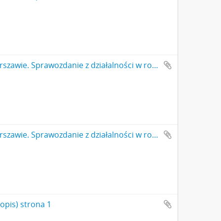
Państwowe Muzeum Archeologiczne w Warszawie. Sprawozdanie z działalności w roku 1998. Maszynopis. Istotne informacje o działalności muzeum. Cd 1.
Państwowe Muzeum Archeologiczne w Warszawie. Sprawozdanie z działalności w roku 1998. Maszynopis. Istotne informacje o działalności muzeum. Cd 2.
opis) strona 1