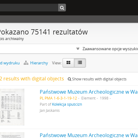
Pokazano 75141 rezultatów
pis archiwalny
Zaawansowane opcje wyszuki
d wydruku
Hierarchy
View:
 results with digital objects
Show results with digital objects
PL PMA 1-6-3-1-19-12
Element
1998
Part of
Kolekcja spuścizn
Jan Jaskanis