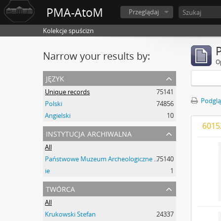
PMA-AtoM
Przeglądaj
Kolekcje spuścizn
Narrow your results by:
O
język
Unique records
75141
Podglą
Polski
74856
Angielski
10
60152
instytucja archiwalna
All
Państwowe Muzeum Archeologiczne w Warszawie
75140
ie
1
twórca
All
Krukowski Stefan
24337