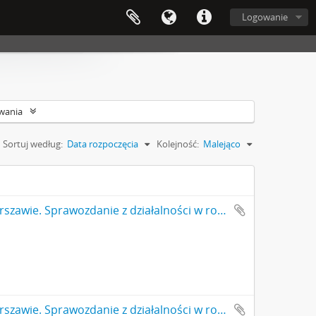
Logowanie
wania
Sortuj według:
Data rozpoczęcia
Kolejność:
Malejąco
Państwowe Muzeum Archeologiczne w Warszawie. Sprawozdanie z działalności w roku 1998. Maszynopis. Szacunkowa ferkwencja. Cd.
Państwowe Muzeum Archeologiczne w Warszawie. Sprawozdanie z działalności w roku 1998. Maszynopis. Zadania i koszty prac konserwatorskich w zabytkowych obiektach muzealnych.