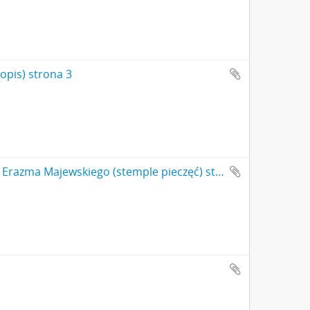
opis) strona 3
Koperta zaadresowana przez K. Freund do Erazma Majewskiego (stemple pieczęć) strona 2 (rewers)