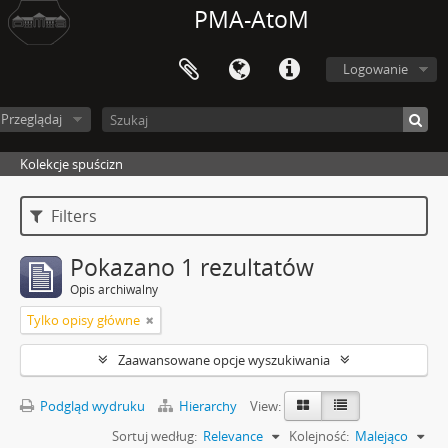
PMA-AtoM
Logowanie
Przeglądaj
Kolekcje spuścizn
Filters
Pokazano 1 rezultatów
Opis archiwalny
Tylko opisy główne
Zaawansowane opcje wyszukiwania
Podgląd wydruku
Hierarchy
View:
Sortuj według:
Relevance
Kolejność:
Malejąco