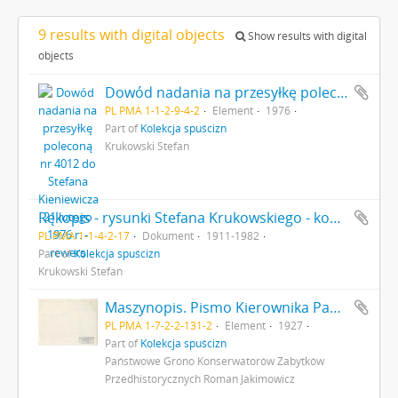
9 results with digital objects
Show results with digital
objects
Dowód nadania na przesyłkę poleconą nr 4012 do Stefana Kieniewicza 21 lutego 1976 r. - rewers
PL PMA 1-1-2-9-4-2
Element
1976
Part of
Kolekcja spuścizn
Krukowski Stefan
Rękopis - rysunki Stefana Krukowskiego - kopie rysunków z publikacji J. Hamal-Nadrin et J.Servais ze stanowiska Zonhoven
PL PMA 1-1-4-2-17
Dokument
1911-1982
Part of
Kolekcja spuścizn
Krukowski Stefan
Maszynopis. Pismo Kierownika Państwowego Grona Konserwatorów Zabytków Przedhistorycznych nr 354-IX z dn. 20 kwietnia 1927 r. do Ministerstwa Wyznań Religijnych i Oświecenia Publicznego odsyłające do ministerstwa pisemny wniosek (nr kanc. pisma 280) konserwatora M. Drewko z dn. 20 kwietnia 1927 r. o zasiłek na badania wykopaliskowe w Gródku pow. Równe w 1927 r. s. 2: strona z pieczątką Działu Dokumentacji PMA
PL PMA 1-7-2-2-131-2
Element
1927
Part of
Kolekcja spuścizn
Państwowe Grono Konserwatorów Zabytków
Przedhistorycznych Roman Jakimowicz