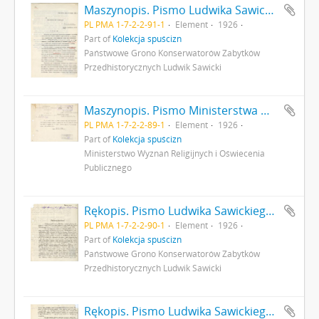
Maszynopis. Pismo Ludwika Sawickiego do Ministra Robót Publicznych z dnia 25 sierpnia 1926 r. - podanie o dofinansowanie badań archeologicznych a także opisujące rezultaty dotychczasowych badań archeologicznych w Gródku pow. Równe s. 1
PL PMA 1-7-2-2-91-1
Element
1926
Part of
Kolekcja spuścizn
Państwowe Grono Konserwatorów Zabytków
Przedhistorycznych Ludwik Sawicki
Maszynopis. Pismo Ministerstwa Wyznań Religijnych i Oświecenia Publicznego do Państwowego Grona Konserwatorów Zabytków Przedhistorycznych nr IVN9979/26 z dnia 22 września 1926 r. odsyłające do wiadomości Grona list konserwatora L. Sawickiego z dn. 3 września 1926 r. opisujący rezultaty badań archeologicznych w Gródku pow. Równe s. 1: strona z pieczątką Działu Dokumentacji PMA
PL PMA 1-7-2-2-89-1
Element
1926
Part of
Kolekcja spuścizn
Ministerstwo Wyznań Religijnych i Oświecenia
Publicznego
Rękopis. Pismo Ludwika Sawickiego z dnia 3 września 1926 r. do Premiera RP opisujące rezultaty badań archeologicznych w Gródku pow. Równe. Pismo stanowi załącznik do pisma MWRiOP nr IVN9979/26 z dnia 22 września 1926 r. do PGKZP s. 1
PL PMA 1-7-2-2-90-1
Element
1926
Part of
Kolekcja spuścizn
Państwowe Grono Konserwatorów Zabytków
Przedhistorycznych Ludwik Sawicki
Rękopis. Pismo Ludwika Sawickiego z dnia 3 września 1926 r. do Premiera RP opisujące rezultaty badań archeologicznych w Gródku pow. Równe. Pismo stanowi załącznik do pisma MWRiOP nr IVN9979/26 z dnia 22 września 1926 r. do PGKZP s. 2: cd. strona z pieczątką Działu Dokumentacji PMA