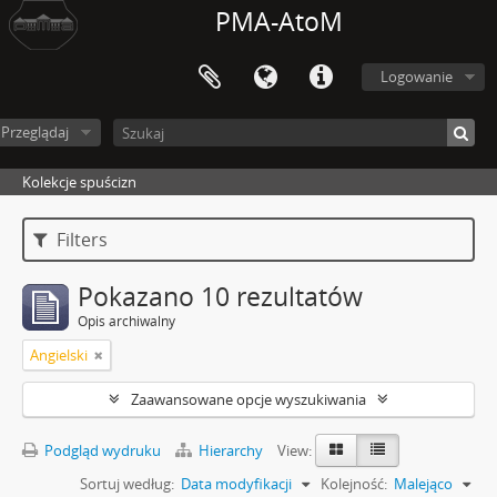
PMA-AtoM
Logowanie
Przeglądaj
Kolekcje spuścizn
Filters
Pokazano 10 rezultatów
Opis archiwalny
Angielski
Zaawansowane opcje wyszukiwania
Podgląd wydruku
Hierarchy
View:
Sortuj według:
Data modyfikacji
Kolejność:
Malejąco