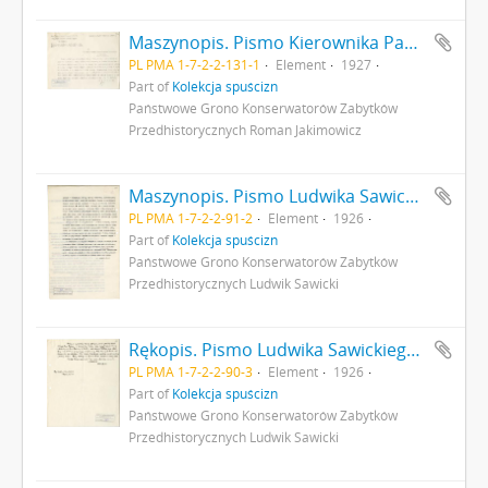
Maszynopis. Pismo Kierownika Państwowego Grona Konserwatorów Zabytków Przedhistorycznych nr 354-IX z dn. 20 kwietnia 1927 r. do Ministerstwa Wyznań Religijnych i Oświecenia Publicznego odsyłające do ministerstwa pisemny wniosek (nr kanc. pisma 280) konserwatora M. Drewko z dn. 20 kwietnia 1927 r. o zasiłek na badania wykopaliskowe w Gródku pow. Równe w 1927 r. s. 1
PL PMA 1-7-2-2-131-1
Element
1927
Part of
Kolekcja spuścizn
Państwowe Grono Konserwatorów Zabytków
Przedhistorycznych Roman Jakimowicz
Maszynopis. Pismo Ludwika Sawickiego do Ministra Robót Publicznych z dnia 25 sierpnia 1926 r. - podanie o dofinansowanie badań archeologicznych a także opisujące rezultaty dotychczasowych badań archeologicznych w Gródku pow. Równe s. 2: cd. strona z pieczątką Działu Dokumentacji PMA
PL PMA 1-7-2-2-91-2
Element
1926
Part of
Kolekcja spuścizn
Państwowe Grono Konserwatorów Zabytków
Przedhistorycznych Ludwik Sawicki
Rękopis. Pismo Ludwika Sawickiego z dnia 3 września 1926 r. do Premiera RP opisujące rezultaty badań archeologicznych w Gródku pow. Równe. Pismo stanowi załącznik do pisma MWRiOP nr IVN9979/26 z dnia 22 września 1926 r. do PGKZP s. 3: cd. strona z pieczątką Działu Dokumentacji PMA
PL PMA 1-7-2-2-90-3
Element
1926
Part of
Kolekcja spuścizn
Państwowe Grono Konserwatorów Zabytków
Przedhistorycznych Ludwik Sawicki