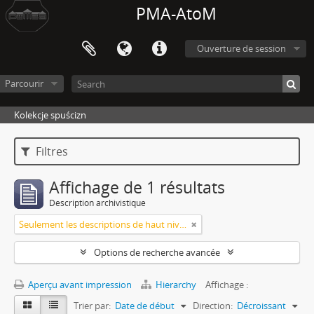
PMA-AtoM
Ouverture de session
Parcourir
Kolekcje spuścizn
Filtres
Affichage de 1 résultats
Description archivistique
Seulement les descriptions de haut niveau
Options de recherche avancée
Aperçu avant impression
Hierarchy
Affichage :
Trier par:
Date de début
Direction:
Décroissant