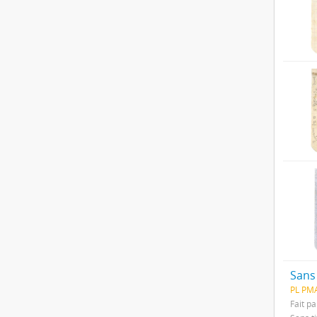
Sans 
PL PMA
Fait pa