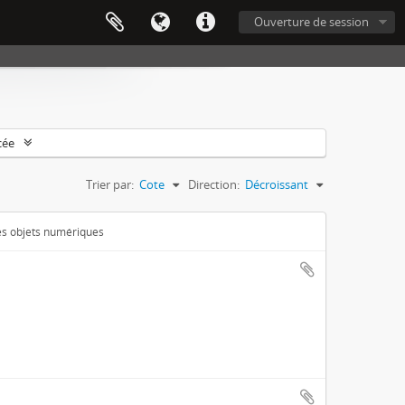
Ouverture de session
cée
Trier par:
Cote
Direction:
Décroissant
des objets numériques