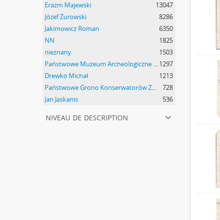
Erazm Majewski
13047
Józef Żurowski
8286
Jakimowicz Roman
6350
NN
1825
nieznany
1503
Państwowe Muzeum Archeologiczne w Warszawie
1297
Drewko Michał
1213
Państwowe Grono Konserwatorów Zabytków Przedhistorycznych Michał Drewko
728
Jan Jaskanis
536
niveau de description