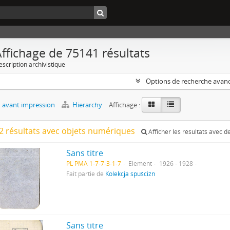
ffichage de 75141 résultats
escription archivistique
Options de recherche avan
 avant impression
Hierarchy
Affichage :
2 résultats avec objets numériques
Afficher les résultats avec 
Sans titre
PL PMA 1-7-7-3-1-7
Element
1926 - 1928
Fait partie de
Kolekcja spuścizn
Sans titre