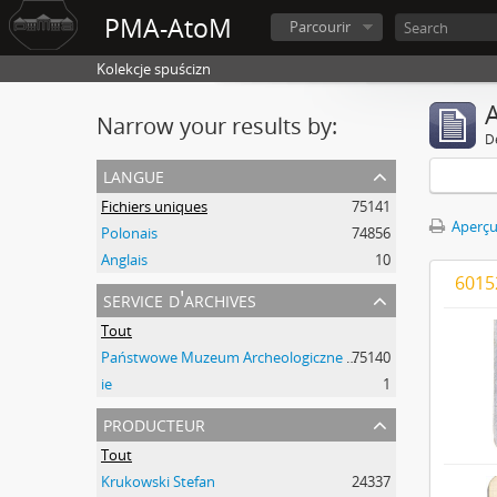
PMA-AtoM
Parcourir
Kolekcje spuścizn
A
Narrow your results by:
D
langue
Fichiers uniques
75141
Aperçu
Polonais
74856
Anglais
10
6015
service d'archives
Tout
Państwowe Muzeum Archeologiczne w Warszawie
75140
ie
1
producteur
Tout
Krukowski Stefan
24337