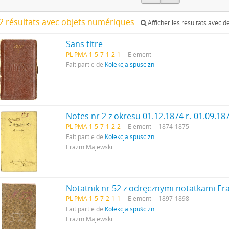
2 résultats avec objets numériques
Afficher les résultats avec 
Sans titre
PL PMA 1-5-7-1-2-1
Element
Fait partie de
Kolekcja spuścizn
PL PMA 1-5-7-1-2-2
Element
1874-1875
Fait partie de
Kolekcja spuścizn
Erazm Majewski
PL PMA 1-5-7-2-1-1
Element
1897-1898
Fait partie de
Kolekcja spuścizn
Erazm Majewski