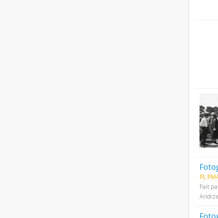
PL PMA
Fait pa
Andrze