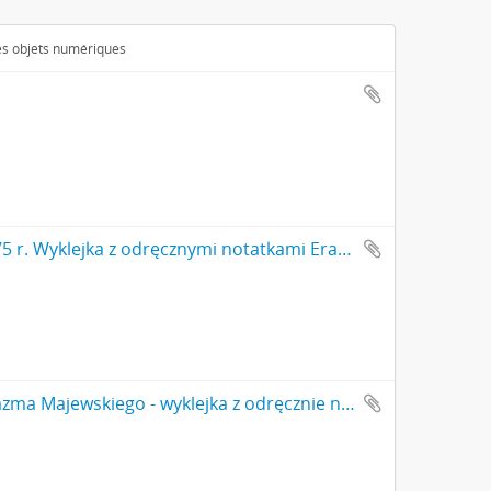
des objets numériques
Notes nr 2 z okresu 01.12.1874 r.-01.09.1875 r. Wyklejka z odręcznymi notatkami Erazma Majewskiego i jego podpisem: "[…] 1 grudnia 1874 do […]'
Notatnik nr 52 z odręcznymi notatkami Erazma Majewskiego - wyklejka z odręcznie napisanym numerem 52