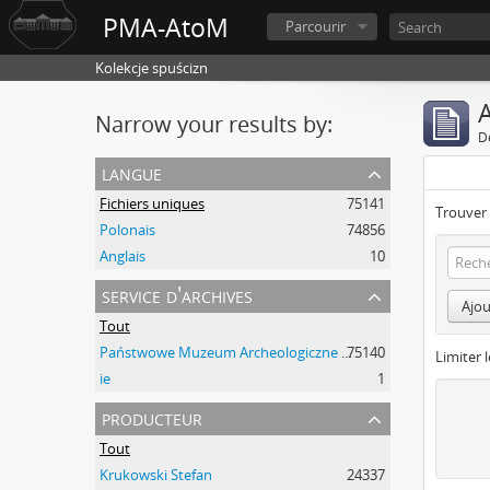
PMA-AtoM
Parcourir
Kolekcje spuścizn
A
Narrow your results by:
D
langue
Fichiers uniques
75141
Trouver 
Polonais
74856
Anglais
10
service d'archives
Ajou
Tout
Państwowe Muzeum Archeologiczne w Warszawie
75140
Limiter l
ie
1
producteur
Tout
Krukowski Stefan
24337