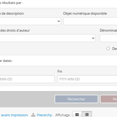
es résultats par :
 de description
Objet numérique disponible
 des droits d'auteur
Dénominat
Des
ar dates :
Fin
 avant impression
Hierarchy
Affichage :