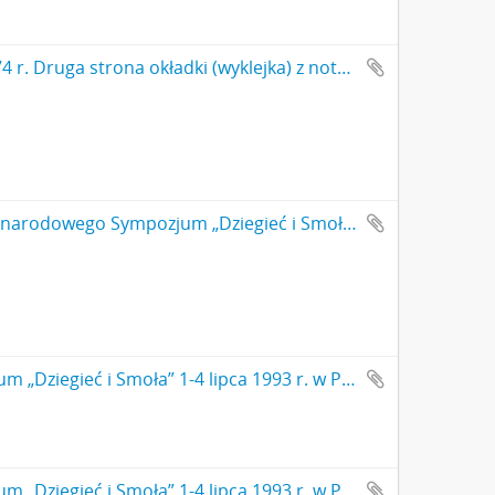
Notes nr 1 z okresu 29.06.1873 r.-24.09.1874 r. Druga strona okładki (wyklejka) z notatką odręczną: "czy wam mówił nauczyciel […]'
Fotografia czarno-biała (odbitka) z I Międzynarodowego Sympozjum „Dziegieć i Smoła” 1-4 lipca 1993 r. w Państwowym Muzeum Archeologicznym Oddział Biskupin. Wiesław Zajączkowski kierownik Oddziału PMA w Biskupinie oprowadza uczestników sympozjum po terenie muzeum (Nr 12)
Fotografia czarno-biała (odbitka) z I Międzynarodowego Sympozjum „Dziegieć i Smoła” 1-4 lipca 1993 r. w Państwowym Muzeum Archeologicznym Oddział Biskupin.
Fotografia czarno-biała (odbitka) z I Międzynarodowego Sympozjum „Dziegieć i Smoła” 1-4 lipca 1993 r. w Państwowym Muzeum Archeologicznym Oddział Biskupin.