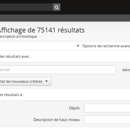
ffichage de 75141 résultats
escription archivistique
Options de recherche avan
les résultats avec :
dan
ter de nouveaux critères
es résultats à :
Dépôt
Description de haut niveau