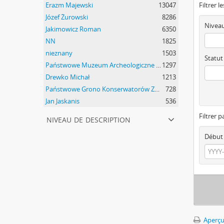
Erazm Majewski
13047
Filtrer l
Józef Żurowski
8286
Niveau
Jakimowicz Roman
6350
NN
1825
nieznany
1503
Statut
Państwowe Muzeum Archeologiczne w Warszawie
1297
Drewko Michał
1213
Państwowe Grono Konserwatorów Zabytków Przedhistorycznych Michał Drewko
728
Jan Jaskanis
536
Filtrer p
niveau de description
Début
Aperçu