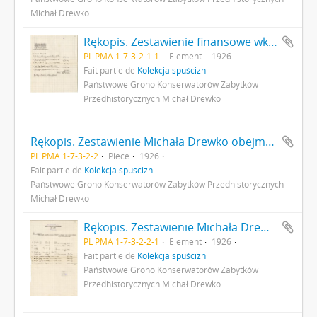
Michał Drewko
Rękopis. Zestawienie finansowe wkładu konserwatora Ludwika Sawickiego na badania wykopaliskowe Gródku pow. Równe w 1926 r. s. 1
PL PMA 1-7-3-2-1-1
Element
1926
Fait partie de
Kolekcja spuścizn
Państwowe Grono Konserwatorów Zabytków
Przedhistorycznych Michał Drewko
Rękopis. Zestawienie Michała Drewko obejmujące wydatki z zasiłku w kwocie 2000 zł na badania wykopaliskowe w Gródku pow. Równe w 1926 r.
PL PMA 1-7-3-2-2
Pièce
1926
Fait partie de
Kolekcja spuścizn
Państwowe Grono Konserwatorów Zabytków Przedhistorycznych
Michał Drewko
Rękopis. Zestawienie Michała Drewko obejmujące wydatki z zasiłku w kwocie 2000 zł na badania wykopaliskowe w Gródku pow. Równe w 1926 r. s. 1: strona z pieczątką Działu Dokumentacji PMA
PL PMA 1-7-3-2-2-1
Element
1926
Fait partie de
Kolekcja spuścizn
Państwowe Grono Konserwatorów Zabytków
Przedhistorycznych Michał Drewko