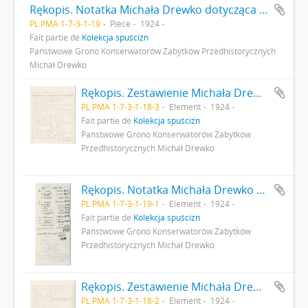
Rękopis. Notatka Michała Drewko dotycząca preliminarza budżetowego oraz zestawienia inne
PL PMA 1-7-3-1-19
Pièce
1924
Fait partie de
Kolekcja spuścizn
Państwowe Grono Konserwatorów Zabytków Przedhistorycznych
Michał Drewko
Rękopis. Zestawienie Michała Drewko - inwentaryzacja przezroczy - lista 60 przeźroczy s. 3: cd.
PL PMA 1-7-3-1-18-3
Element
1924
Fait partie de
Kolekcja spuścizn
Państwowe Grono Konserwatorów Zabytków
Przedhistorycznych Michał Drewko
Rękopis. Notatka Michała Drewko dotycząca preliminarza budżetowego oraz zestawienia inne s. 1
PL PMA 1-7-3-1-19-1
Element
1924
Fait partie de
Kolekcja spuścizn
Państwowe Grono Konserwatorów Zabytków
Przedhistorycznych Michał Drewko
Rękopis. Zestawienie Michała Drewko - inwentaryzacja przezroczy - lista 60 przeźroczy s. 2: cd.
PL PMA 1-7-3-1-18-2
Element
1924