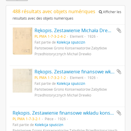
488 résultats avec objets numériques
Afficher les
résultats avec des objets numériques
Rękopis. Zestawienie Michała Drewko - rachunek kosztów podróży z Warszawy do Osiecka w lipcu 1926 r. s. 1: strona z pieczątką Działu Dokumentacji PMA
PL PMA 1-7-3-2-4-2
Element
1926
Fait partie de
Kolekcja spuścizn
Państwowe Grono Konserwatorów Zabytków
Przedhistorycznych Michał Drewko
Rękopis. Zestawienie finansowe wkładu konserwatora Ludwika Sawickiego na badania wykopaliskowe Gródku pow. Równe w 1926 r. s. 2: strona z pieczątką Działu Dokumentacji PMA
PL PMA 1-7-3-2-1-2
Element
1926
Fait partie de
Kolekcja spuścizn
Państwowe Grono Konserwatorów Zabytków
Przedhistorycznych Michał Drewko
Rękopis. Zestawienie finansowe wkładu konserwatora Ludwika Sawickiego na badania wykopaliskowe Gródku pow. Równe w 1926 r.
PL PMA 1-7-3-2-1
Pièce
1926
Fait partie de
Kolekcja spuścizn
Państwowe Grono Konserwatorów Zabytków Przedhistorycznych