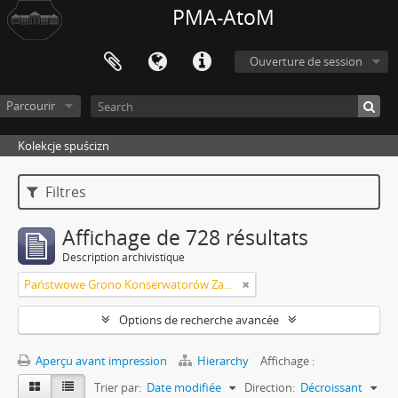
PMA-AtoM
Ouverture de session
Parcourir
Kolekcje spuścizn
Filtres
Affichage de 728 résultats
Description archivistique
Państwowe Grono Konserwatorów Zabytków Przedhistorycznych Michał Drewko
Options de recherche avancée
Aperçu avant impression
Hierarchy
Affichage :
Trier par:
Date modifiée
Direction:
Décroissant