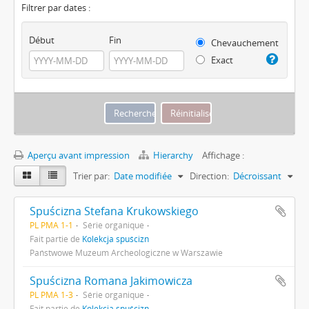
Filtrer par dates :
Début
Fin
Chevauchement
Exact
Aperçu avant impression
Hierarchy
Affichage :
Trier par:
Date modifiée
Direction:
Décroissant
Spuścizna Stefana Krukowskiego
PL PMA 1-1
Série organique
Fait partie de
Kolekcja spuścizn
Państwowe Muzeum Archeologiczne w Warszawie
Spuścizna Romana Jakimowicza
PL PMA 1-3
Série organique
Fait partie de
Kolekcja spuścizn