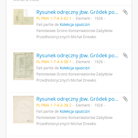
Rysunek odręczny jbw. Gródek pow. Równe pole "Nad Rudnikiem". Plan jamy grobowej szkieletu XIIIB oraz pochówków szkieletowych XIIIA i XIIIB w kurhanie XIII. Skala: 1:10(?). Autor: M. Drewko 1926 r. s. 1: rysunek na papierze strona z pieczątką Działu Dokumentacji PMA.
PL PMA 1-7-4-3-42-1
Element
1926
Fait partie de
Kolekcja spuścizn
Państwowe Grono Konserwatorów Zabytków
Przedhistorycznych Michał Drewko
Rysunek odręczny jbw. Gródek pow. Równe pole "Nad Rudnikiem". Plan jam grobowych szkieletów pierwszego i drugiego w kurhanie X. Skala: 1:10(?). Autor: M. Drewko 1926 r. s. 1: rysunek na papierze.
PL PMA 1-7-4-3-39-1
Element
1926
Fait partie de
Kolekcja spuścizn
Państwowe Grono Konserwatorów Zabytków
Przedhistorycznych Michał Drewko
Rysunek odręczny jbw. Gródek pow. Równe pole "Nad Rudnikiem". Plan jam grobowych szkieletów pierwszego i drugiego w kurhanie X. Skala: 1:10(?). Autor: M. Drewko 1926 r. s. 2: strona z pieczątką Działu Dokumentacji PMA.
PL PMA 1-7-4-3-39-2
Element
1926
Fait partie de
Kolekcja spuścizn
Państwowe Grono Konserwatorów Zabytków
Przedhistorycznych Michał Drewko