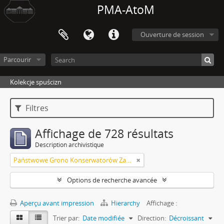
PMA-AtoM
Ouverture de session
Parcourir
Kolekcje spuścizn
Filtres
Affichage de 728 résultats
Description archivistique
Państwowe Grono Konserwatorów Zabytków Przedhistorycznych Michał Drewko
Options de recherche avancée
Aperçu avant impression
Hierarchy
Affichage :
Trier par:
Date modifiée
Direction:
Décroissant