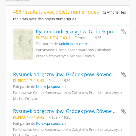
488 résultats avec objets numériques
Afficher les
résultats avec des objets numériques
Rysunek odręczny jbw. Gródek pow. Równe pole "Nad Rudnikiem". Plan jamy grobowych szkieletów XIIID XIIIE oraz XIIIF w kurhanie XIII. Skala: 1:10(?). Autor: M. Drewko 1926 r. s. 1: rysunek na papierze strona z pieczątką Działu Dokumentacji PMA.
PL PMA 1-7-4-3-43-1
Element
1926
Fait partie de
Kolekcja spuścizn
Państwowe Grono Konserwatorów Zabytków
Przedhistorycznych Michał Drewko
Rysunek odręczny jbw. Gródek pow. Równe pole "Nad Rudnikiem". Plan jamy grobowej szkieletu XIIIB oraz pochówków szkieletowych XIIIA i XIIIB w kurhanie XIII. Skala: 1:10(?). Autor: M. Drewko 1926 r.
PL PMA 1-7-4-3-42
Pièce
1926
Fait partie de
Kolekcja spuścizn
Państwowe Grono Konserwatorów Zabytków Przedhistorycznych
Michał Drewko
Rysunek odręczny jbw. Gródek pow. Równe pole "Nad Rudnikiem". Plan jamy grobowych szkieletów XIIID XIIIE oraz XIIIF w kurhanie XIII. Skala: 1:10(?). Autor: M. Drewko 1926 r.
PL PMA 1-7-4-3-43
Pièce
1926
Fait partie de
Kolekcja spuścizn
Państwowe Grono Konserwatorów Zabytków Przedhistorycznych
Michał Drewko