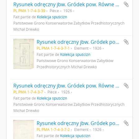
Rysunek odręczny jbw. Gródek pow. Równe pole "Nad Rudnikiem". Plan jam grobowych szkieletów pierwszego i drugiego w kurhanie X. Skala: 1:10(?). Autor: M. Drewko 1926 r.
PL PMA 1-7-4-3-39
Pièce
1926
Fait partie de
Kolekcja spuścizn
Państwowe Grono Konserwatorów Zabytków Przedhistorycznych
Michał Drewko
Rysunek odręczny jbw. Gródek pow. Równe pole "Nad Rudnikiem". Plan grobu szkieletowego w kurhanie nr I. Skala: 1:10(?). Autor: Michał Drewko 1926 r. s. 1: rysunek na papierze.
PL PMA 1-7-4-3-7-1
Element
1926
Fait partie de
Kolekcja spuścizn
Państwowe Grono Konserwatorów Zabytków
Przedhistorycznych Michał Drewko
Rysunek odręczny jbw. Gródek pow. Równe pole "Nad Rudnikiem". Plan grobu szkieletowego w kurhanie nr I. Skala: 1:10(?). Autor: Michał Drewko 1926 r.
PL PMA 1-7-4-3-7
Pièce
1926
Fait partie de
Kolekcja spuścizn
Państwowe Grono Konserwatorów Zabytków Przedhistorycznych
Michał Drewko
Rysunek odręczny jbw. Gródek pow. Równe pole "Nad Rudnikiem". Plan grobu szkieletowego w kurhanie nr I. Skala: 1:10(?). Autor: Michał Drewko 1926 r. s. 2: strona z pieczątką Działu Dokumentacji PMA.
PL PMA 1-7-4-3-7-2
Element
1926
Fait partie de
Kolekcja spuścizn