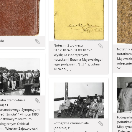
ulo
Notes nr 2 z okresu
Notatnik 
01.12.1874 r.-01.09.1875 r.
notatkam
Wyklejka z odręcznymi
Majewskie
notatkami Erazma Majewskiego i
odręczni
jego podpisem: "[…] 1 grudnia
52
1874 do […]'
afia czarno-biała
a) z I
ynarodowego Sympozjum
ieć i Smoła” 1-4 lipca 1993
Fotografi
Państwowym Muzeum
(odbitka) z
Fotografia czarno-biała
ologicznym Oddział
Międzyn
(odbitka) z I
in. Wiesław Zajączkowski
„Dziegieć 