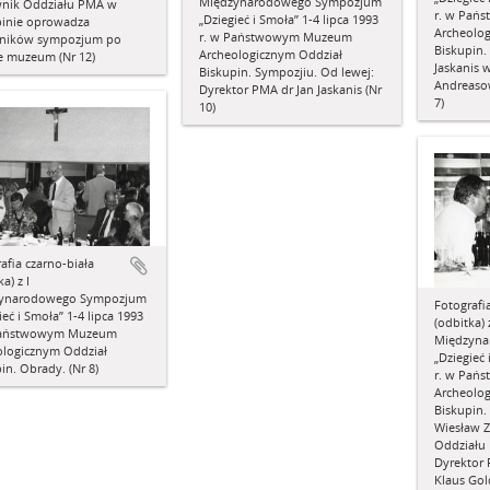
Międzynarodowego Sympozjum
wnik Oddziału PMA w
r. w Pań
„Dziegieć i Smoła” 1-4 lipca 1993
pinie oprowadza
Archeolo
r. w Państwowym Muzeum
tników sympozjum po
Biskupin.
Archeologicznym Oddział
e muzeum (Nr 12)
Jaskanis 
Biskupin. Sympozjiu. Od lewej:
Andreasowi
Dyrektor PMA dr Jan Jaskanis (Nr
7)
10)
afia czarno-biała
a) z I
ynarodowego Sympozjum
Fotografi
ieć i Smoła” 1-4 lipca 1993
(odbitka) z
Państwowym Muzeum
Międzyn
ologicznym Oddział
„Dziegieć 
in. Obrady. (Nr 8)
r. w Pań
Archeolo
Biskupin.
Wiesław Z
Oddziału
Dyrektor 
Klaus Go