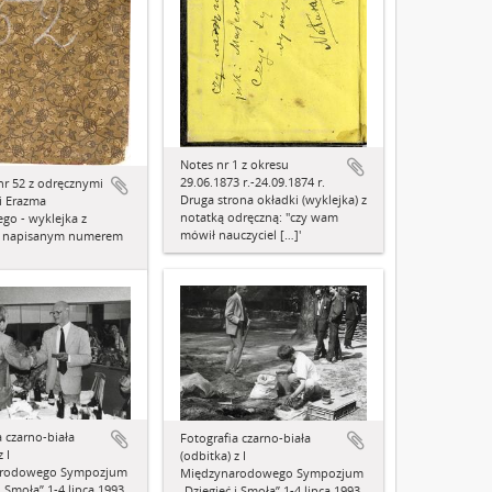
Notes nr 1 z okresu
29.06.1873 r.-24.09.1874 r.
nr 52 z odręcznymi
Druga strona okładki (wyklejka) z
i Erazma
notatką odręczną: "czy wam
go - wyklejka z
mówił nauczyciel […]'
e napisanym numerem
a czarno-biała
Fotografia czarno-biała
 I
(odbitka) z I
arodowego Sympozjum
Międzynarodowego Sympozjum
i Smoła” 1-4 lipca 1993
„Dziegieć i Smoła” 1-4 lipca 1993