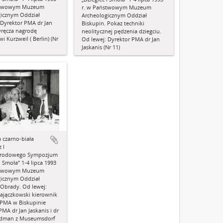
stwowym Muzeum
r. w Państwowym Muzeum
gicznym Oddział
Archeologicznym Oddział
 Dyrektor PMA dr Jan
Biskupin. Pokaz techniki
wręcza nagrodę
neolitycznej pędzenia dziegciu.
 Kurzweil ( Berlin) (Nr
Od lewej: Dyrektor PMA dr Jan
Jaskanis (Nr 11)
a czarno-biała
 I
arodowego Sympozjum
i Smoła” 1-4 lipca 1993
stwowym Muzeum
gicznym Oddział
 Obrady. Od lewej:
ajączkowski kierownik
 PMA w Biskupinie
PMA dr Jan Jaskanis i dr
ldman z Museumsdorf