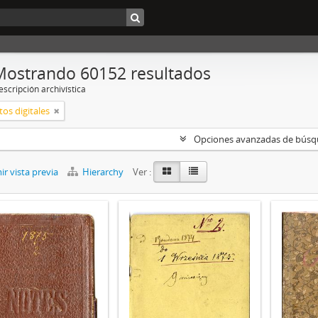
Mostrando 60152 resultados
scripción archivística
os digitales
Opciones avanzadas de bús
r vista previa
Hierarchy
Ver :