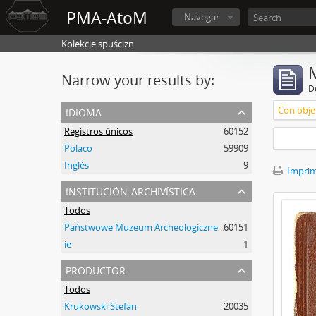
PMA-AtoM
Navegar
Kolekcje spuścizn
Narrow your results by:
De
idioma
Con objet
Registros únicos
60152
Polaco
59909
Inglés
9
Imprimi
institución archivística
Todos
Państwowe Muzeum Archeologiczne w Warszawie
60151
ie
1
productor
Todos
Krukowski Stefan
20035