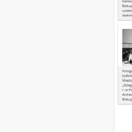
kiero
Bisku
uczes
tereni
Fotogr
(odbitk
Międz
„Dzieg
r. w 
Arche
Biskup