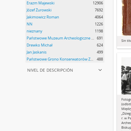
Erazm Majewski
12906
Józef Żurowski
7692
Jakimowicz Roman
4064
NN
1226
nieznany
1198
Państwowe Muzeum Archeologiczne w Warszawie
691
Sin tít
Drewko Michał
624
Jan Jaskanis
499
Państwowe Grono Konserwatorów Zabytków Przedhistorycznych Michał Drewko
488
nivel de descripción
Fotogr
(odbitk
Międz
„Dzieg
r. w 
Arche
Biskup