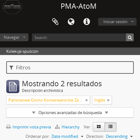
PMA-AtoM
Iniciar sesión
Navegar
Kolekcje spuścizn
Filtros
Mostrando 2 resultados
Descripción archivística
Państwowe Grono Konserwatorów Zabytków Przedhistorycznych Roman Jakimowicz
Inglés
Opciones avanzadas de búsqueda
Imprimir vista previa
Hierarchy
Ver :
Ordenar por:
Date modified
Direction:
Descending