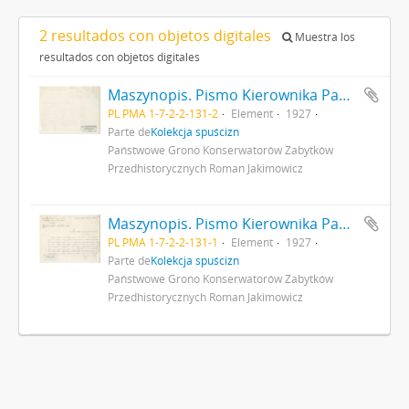
2 resultados con objetos digitales
Muestra los
resultados con objetos digitales
Maszynopis. Pismo Kierownika Państwowego Grona Konserwatorów Zabytków Przedhistorycznych nr 354-IX z dn. 20 kwietnia 1927 r. do Ministerstwa Wyznań Religijnych i Oświecenia Publicznego odsyłające do ministerstwa pisemny wniosek (nr kanc. pisma 280) konserwatora M. Drewko z dn. 20 kwietnia 1927 r. o zasiłek na badania wykopaliskowe w Gródku pow. Równe w 1927 r. s. 2: strona z pieczątką Działu Dokumentacji PMA
PL PMA 1-7-2-2-131-2
Element
1927
Parte de
Kolekcja spuścizn
Państwowe Grono Konserwatorów Zabytków
Przedhistorycznych Roman Jakimowicz
Maszynopis. Pismo Kierownika Państwowego Grona Konserwatorów Zabytków Przedhistorycznych nr 354-IX z dn. 20 kwietnia 1927 r. do Ministerstwa Wyznań Religijnych i Oświecenia Publicznego odsyłające do ministerstwa pisemny wniosek (nr kanc. pisma 280) konserwatora M. Drewko z dn. 20 kwietnia 1927 r. o zasiłek na badania wykopaliskowe w Gródku pow. Równe w 1927 r. s. 1
PL PMA 1-7-2-2-131-1
Element
1927
Parte de
Kolekcja spuścizn
Państwowe Grono Konserwatorów Zabytków
Przedhistorycznych Roman Jakimowicz