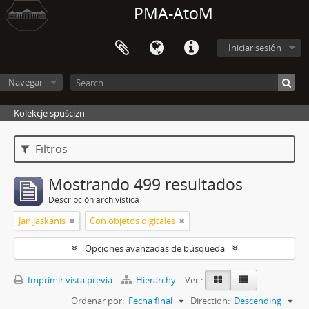
PMA-AtoM
Iniciar sesión
Navegar
Kolekcje spuścizn
Filtros
Mostrando 499 resultados
Descripción archivística
Jan Jaskanis
Con objetos digitales
Opciones avanzadas de búsqueda
Imprimir vista previa
Hierarchy
Ver :
Ordenar por:
Fecha final
Direction:
Descending