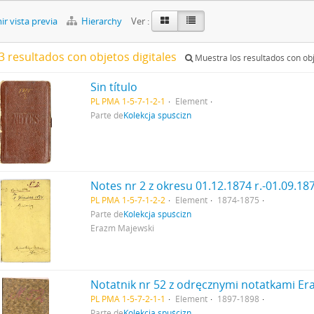
r vista previa
Hierarchy
Ver :
3 resultados con objetos digitales
Muestra los resultados con obj
Sin título
PL PMA 1-5-7-1-2-1
Element
Parte de
Kolekcja spuścizn
PL PMA 1-5-7-1-2-2
Element
1874-1875
Parte de
Kolekcja spuścizn
Erazm Majewski
PL PMA 1-5-7-2-1-1
Element
1897-1898
Parte de
Kolekcja spuścizn