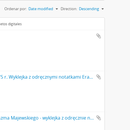
Ordenar por:
Date modified
Direction:
Descending
etos digitales
Notes nr 2 z okresu 01.12.1874 r.-01.09.1875 r. Wyklejka z odręcznymi notatkami Erazma Majewskiego i jego podpisem: "[…] 1 grudnia 1874 do […]'
Notatnik nr 52 z odręcznymi notatkami Erazma Majewskiego - wyklejka z odręcznie napisanym numerem 52