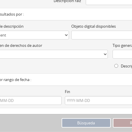
Descripción raíz
esultados por :
de descripción
Objeto digital disponibles
n de derechos de autor
Tipo genera
Descri
por rango de fecha :
Fin