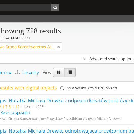
Showing 728 results
chival description
Państwowe Grono Konserwatorów Zabytków Przedhistorycznych Michał Drewko
Advanced search option
preview
Hierarchy
View:
esults with digital objects
Show results with digital objects
 1-7-3-1-15
Item
1923
f
Kolekcja spuścizn
owe Grono Konserwatorów Zabytków Przedhistorycznych Michał Drewko