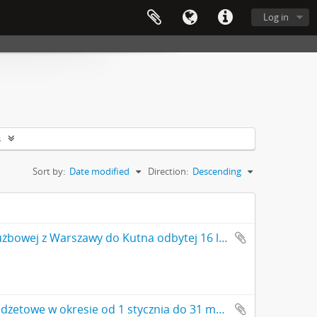
Log in
s
Sort by:
Date modified
Direction:
Descending
Rękopis. Notatka Michała Drewko z odpisem kosztów podróży służbowej z Warszawy do Kutna odbytej 16 listopada 1923 r.
Rękopis. Notatka Michała Drewko odnotowująca prowizorium budżetowe w okresie od 1 stycznia do 31 marca 1923 r.