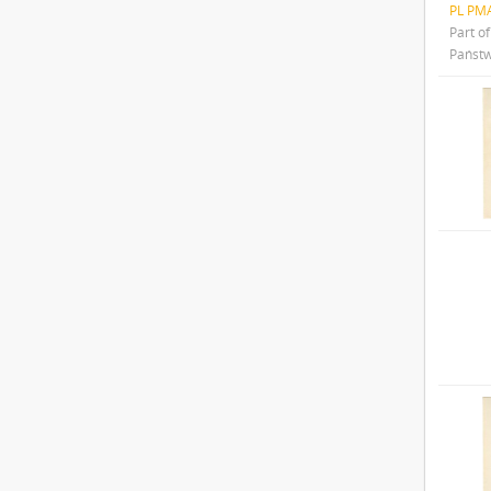
PL PMA
Part o
Państw