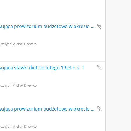
Rękopis. Notatka Michała Drewko odnotowująca prowizorium budżetowe w okresie od 1 stycznia do 31 marca 1923 r. s. 1
ycznych Michał Drewko
ąca stawki diet od lutego 1923 r. s. 1
ycznych Michał Drewko
Rękopis. Notatka Michała Drewko odnotowująca prowizorium budżetowe w okresie od 1 stycznia do 31 marca 1923 r. s. 2: strona z pieczątką Działu Dokumentacji PMA
ycznych Michał Drewko