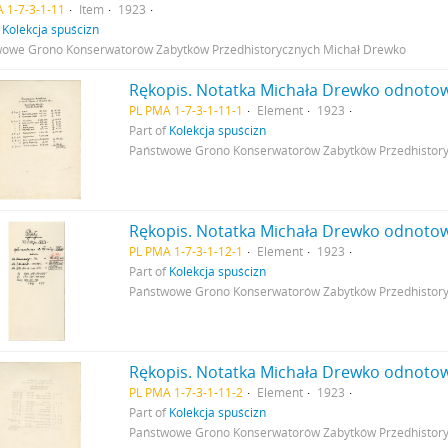
 1-7-3-1-11
Item
1923
f
Kolekcja spuścizn
owe Grono Konserwatorów Zabytków Przedhistorycznych Michał Drewko
PL PMA 1-7-3-1-11-1
Element
1923
Part of
Kolekcja spuścizn
Państwowe Grono Konserwatorów Zabytków Przedhistor
Rękopis. Notatka Michała Drewko odnotowuj
PL PMA 1-7-3-1-12-1
Element
1923
Part of
Kolekcja spuścizn
Państwowe Grono Konserwatorów Zabytków Przedhistor
PL PMA 1-7-3-1-11-2
Element
1923
Part of
Kolekcja spuścizn
Państwowe Grono Konserwatorów Zabytków Przedhistor