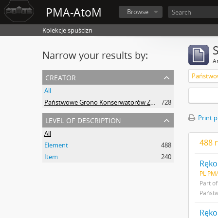
PMA-AtoM
Browse
Kolekcje spuścizn
Narrow your results by:
Ar
creator
All
Państwowe Grono Konserwatorów Zabytków Przedhistorycznych Michał Drewko
728
level of description
Print 
All
488 r
Element
488
Item
240
PL PMA
Part o
Państw