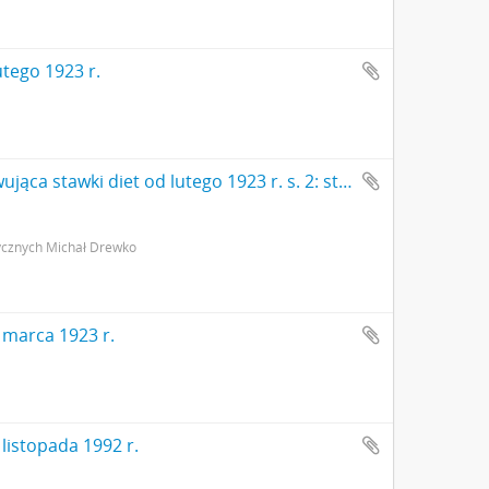
tego 1923 r.
Rękopis. Notatka Michała Drewko odnotowująca stawki diet od lutego 1923 r. s. 2: strona z pieczątką Działu Dokumentacji PMA
ycznych Michał Drewko
 marca 1923 r.
listopada 1992 r.