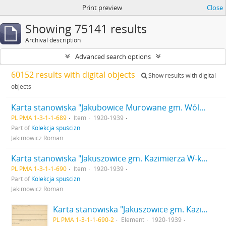
Print preview
Close
Showing 75141 results
Archival description
Advanced search options
60152 results with digital objects
Show results with digital
objects
Karta stanowiska "Jakubowice Murowane gm. Wólka pow. Lublin woj. Lublin" (druk rękopis)
PL PMA 1-3-1-1-689
Item
1920-1939
Part of
Kolekcja spuścizn
Jakimowicz Roman
Karta stanowiska "Jakuszowice gm. Kazimierza W-ka pow. Pińczów woj. Kieleckie" (druk rękopis)
PL PMA 1-3-1-1-690
Item
1920-1939
Part of
Kolekcja spuścizn
Jakimowicz Roman
Karta stanowiska "Jakuszowice gm. Kazimierza W-ka pow. Pińczów woj. Kieleckie" (druk rękopis) - strona 2
PL PMA 1-3-1-1-690-2
Element
1920-1939