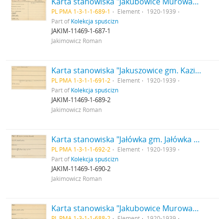
Karta stanowiska "Jakubowice Murowane gm. Wólka pow. Lublin woj. Lublin" (druk rękopis) - strona 1
PL PMA 1-3-1-1-689-1
Element
1920-1939
Part of
Kolekcja spuścizn
JAKIM-11469-1-687-1
Jakimowicz Roman
Karta stanowiska "Jakuszowice gm. Kazimierza W-ka pow. Pińczów woj. Kieleckie" (druk rękopis) - strona 2
PL PMA 1-3-1-1-691-2
Element
1920-1939
Part of
Kolekcja spuścizn
JAKIM-11469-1-689-2
Jakimowicz Roman
Karta stanowiska "Jałówka gm. Jałówka pow. Wołkowyski woj. białostockie" (druk rękopis) - strona 2
PL PMA 1-3-1-1-692-2
Element
1920-1939
Part of
Kolekcja spuścizn
JAKIM-11469-1-690-2
Jakimowicz Roman
Karta stanowiska "Jakubowice Murowane gm. Wólka pow. Lublin woj. Lublin" (druk rękopis) - strona 2
PL PMA 1-3-1-1-688-2
Element
1920-1939