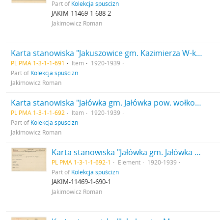
Part of
Kolekcja spuścizn
JAKIM-11469-1-688-2
Jakimowicz Roman
Karta stanowiska "Jakuszowice gm. Kazimierza W-ka pow. Pińczów woj. Kieleckie" (druk rękopis)
PL PMA 1-3-1-1-691
Item
1920-1939
Part of
Kolekcja spuścizn
Jakimowicz Roman
Karta stanowiska "Jałówka gm. Jałówka pow. wołkowyski woj. białostockie" (druk rękopis)
PL PMA 1-3-1-1-692
Item
1920-1939
Part of
Kolekcja spuścizn
Jakimowicz Roman
Karta stanowiska "Jałówka gm. Jałówka pow. Wołkowyski woj. białostockie" (druk rękopis) - strona 1
PL PMA 1-3-1-1-692-1
Element
1920-1939
Part of
Kolekcja spuścizn
JAKIM-11469-1-690-1
Jakimowicz Roman