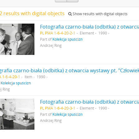
 results with digital objects
Show results with digital objects
PL PMA 1-6-4-20-2-1
Element
1990
Part of
Kolekcja spuścizn
Andrzej Ring
 1-6-4-20-1
Item
1990
f
Kolekcja spuścizn
j Ring
PL PMA 1-6-4-20-3-1
Element
1990
Part of
Kolekcja spuścizn
Andrzej Ring