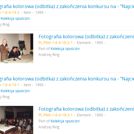
grafia kolorowa (odbitka) z zakończenia konkursu na - "Naj
 1-6-4-19-2
Item
1995
f
Kolekcja spuścizn
j Ring
PL PMA 1-6-4-19-2-1
Element
1995
Part of
Kolekcja spuścizn
Andrzej Ring
grafia kolorowa (odbitka) z zakończenia konkursu na - "Naj
 1-6-4-19-1
Item
1995
f
Kolekcja spuścizn
j Ring
PL PMA 1-6-4-19-3-1
Element
1995
Part of
Kolekcja spuścizn
Andrzej Ring