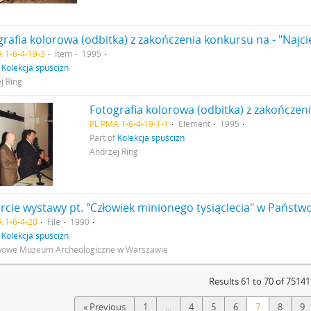
grafia kolorowa (odbitka) z zakończenia konkursu na - "Naj
 1-6-4-19-3
Item
1995
f
Kolekcja spuścizn
j Ring
PL PMA 1-6-4-19-1-1
Element
1995
Part of
Kolekcja spuścizn
Andrzej Ring
rcie wystawy pt. "Człowiek minionego tysiąclecia" w Pańs
 1-6-4-20
File
1990
f
Kolekcja spuścizn
wowe Muzeum Archeologiczne w Warszawie
Results 61 to 70 of 75141
« Previous
1
...
4
5
6
7
8
9