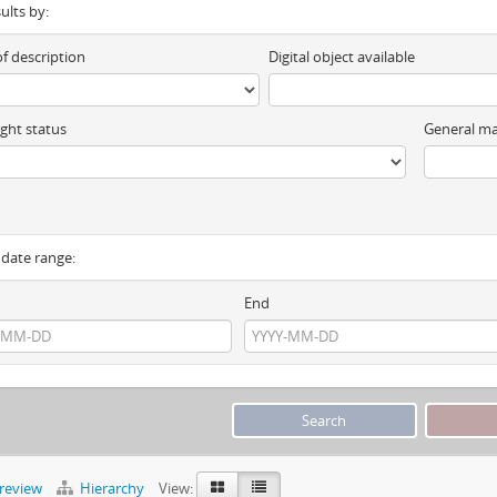
sults by:
of description
Digital object available
ght status
General ma
y date range:
End
preview
Hierarchy
View: