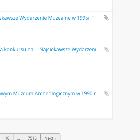
ciekawsze Wydarzenie Muzealne w 1995r."
Fotografia kolorowa (odbitka) z zakończenia konkursu na - "Najciekawsze Wydarzenie Muzealne w 1995r." Przemówienie Wacława Janasa wiceministera w Ministerstwie Kultury i Sztuki po lewej dyrektor PMA dr Jan Jaskanis po prawej Franciszek Cemka Wicedyrektor w dep. Sztuki Ministerstwa Kultury i Sztuki (Nr 1)
twowym Muzeum Archeologicznym w 1990 r.
10
...
7515
Next »