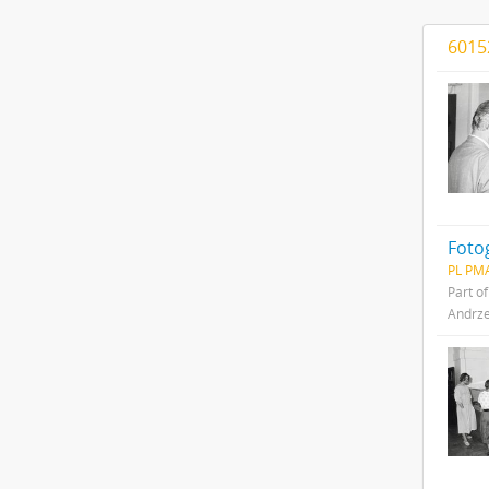
60152
PL PMA
Part o
Andrze