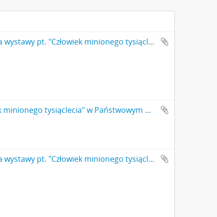
Fotografia czarno-biała (odbitka) z otwarcia wystawy pt. "Człowiek minionego tysiąclecia" w Państwowym Muzeum Archeologicznym w 1990 r. Dyrektor PMA dr Jan Jaskanis (Nr 15)
Fotografia czarno-biała (odbitka) z otwarcia wystawy pt. "Człowiek minionego tysiąclecia" w Państwowym Muzeum Archeologicznym w 1990 r.
Fotografia czarno-biała (odbitka) z otwarcia wystawy pt. "Człowiek minionego tysiąclecia" w Państwowym Muzeum Archeologicznym w 1990 r. zwiedzanie ekspozycji (Nr 23)