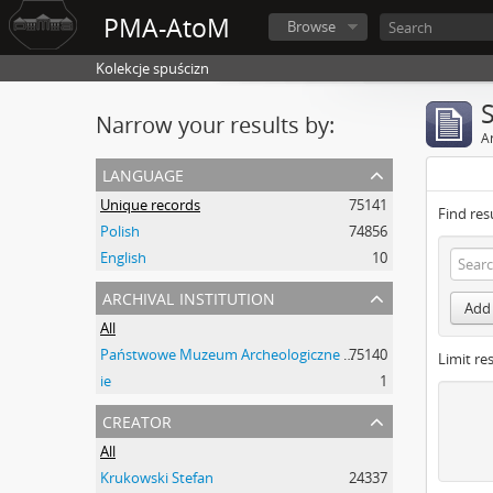
PMA-AtoM
Browse
Kolekcje spuścizn
Narrow your results by:
Ar
language
Unique records
75141
Find res
Polish
74856
English
10
archival institution
Add 
All
Państwowe Muzeum Archeologiczne w Warszawie
75140
Limit res
ie
1
creator
All
Krukowski Stefan
24337