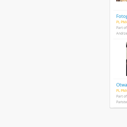
Foto
PL PMA
Part o
Andrze
Otwa
PL PMA
Part o
Państ