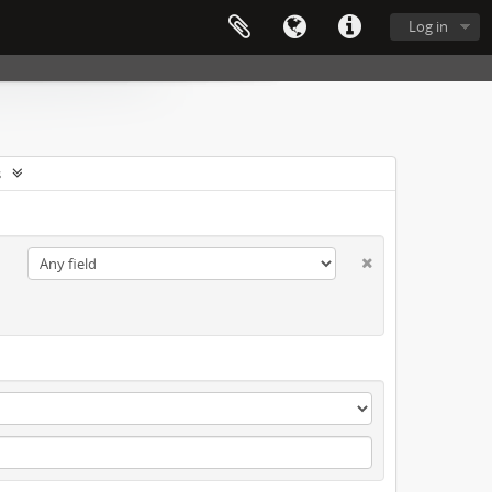
Log in
s