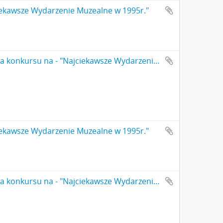
ciekawsze Wydarzenie Muzealne w 1995r."
Fotografia kolorowa (odbitka) z zakończenia konkursu na - "Najciekawsze Wydarzenie Muzealne w 1995r." Przemówienie dyrektora PMA dr Jana Jaskanisa dlaej siedzą Wacław Janas wiceminister w Ministerstwie Kultury i Sztuki i Franciszek Cemka Wicedyrektor w dep. Sztuki Ministerstwa Kultury i Sztuki (Nr 2)
ciekawsze Wydarzenie Muzealne w 1995r."
Fotografia kolorowa (odbitka) z zakończenia konkursu na - "Najciekawsze Wydarzenie Muzealne w 1995r." Przemówienie dyrektora PMA dr JanaJaskanisa (Nr 3)