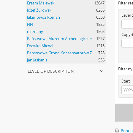
Erazm Majewski
13047
Filter re
Józef Żurowski
8286
Level 
Jakimowicz Roman
6350
NN
1825
nieznany
1503
Copyri
Państwowe Muzeum Archeologiczne w Warszawie
1297
Drewko Michał
1213
Państwowe Grono Konserwatorów Zabytków Przedhistorycznych Michał Drewko
728
Jan Jaskanis
536
Filter b
level of description
Start
Print 