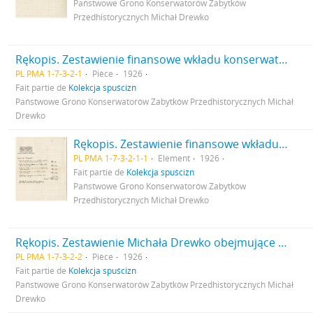
Państwowe Grono Konserwatorów Zabytków
Przedhistorycznych Michał Drewko
Rękopis. Zestawienie finansowe wkładu konserwatora Ludwika Sawickiego na badania wykopaliskowe Gródku pow. Równe w 1926 r.
PL PMA 1-7-3-2-1
Pièce
1926
Fait partie de
Kolekcja spuścizn
Państwowe Grono Konserwatorów Zabytków Przedhistorycznych Michał
Drewko
Rękopis. Zestawienie finansowe wkładu konserwatora Ludwika Sawickiego na badania wykopaliskowe Gródku pow. Równe w 1926 r. s. 1
PL PMA 1-7-3-2-1-1
Element
1926
Fait partie de
Kolekcja spuścizn
Państwowe Grono Konserwatorów Zabytków
Przedhistorycznych Michał Drewko
Rękopis. Zestawienie Michała Drewko obejmujące wydatki z zasiłku w kwocie 2000 zł na badania wykopaliskowe w Gródku pow. Równe w 1926 r.
PL PMA 1-7-3-2-2
Pièce
1926
Fait partie de
Kolekcja spuścizn
Państwowe Grono Konserwatorów Zabytków Przedhistorycznych Michał
Drewko