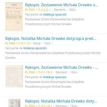
Rękopis. Zestawienie Michała Drewko obejmujące wydatki z zasiłku w kwocie 2000 zł na badania wykopaliskowe w Gródku pow. Równe w 1926 r. s. 1: strona z pieczątką Działu Dokumentacji PMA
PL PMA 1-7-3-2-2-1
Element
1926
Fait partie de
Kolekcja spuścizn
Państwowe Grono Konserwatorów Zabytków
Przedhistorycznych Michał Drewko
Rękopis. Notatka Michała Drewko dotycząca preliminarza budżetowego oraz zestawienia inne
PL PMA 1-7-3-1-19
Pièce
1924
Fait partie de
Kolekcja spuścizn
Państwowe Grono Konserwatorów Zabytków Przedhistorycznych Michał
Drewko
Rękopis. Zestawienie Michała Drewko - inwentaryzacja przezroczy - lista 60 przeźroczy s. 3: cd.
PL PMA 1-7-3-1-18-3
Element
1924
Fait partie de
Kolekcja spuścizn
Państwowe Grono Konserwatorów Zabytków
Przedhistorycznych Michał Drewko
Rękopis. Notatka Michała Drewko dotycząca preliminarza budżetowego oraz zestawienia inne s. 1
PL PMA 1-7-3-1-19-1
Element
1924