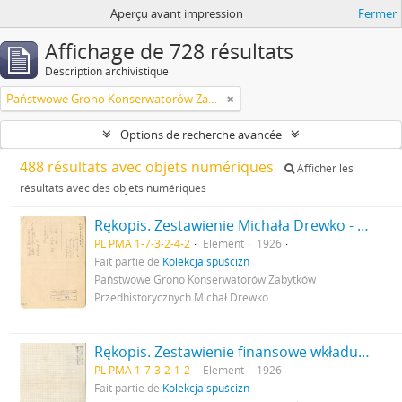
Aperçu avant impression
Fermer
Affichage de 728 résultats
Description archivistique
Państwowe Grono Konserwatorów Zabytków Przedhistorycznych Michał Drewko
Options de recherche avancée
488 résultats avec objets numériques
Afficher les
résultats avec des objets numériques
Rękopis. Zestawienie Michała Drewko - rachunek kosztów podróży z Warszawy do Osiecka w lipcu 1926 r. s. 1: strona z pieczątką Działu Dokumentacji PMA
PL PMA 1-7-3-2-4-2
Element
1926
Fait partie de
Kolekcja spuścizn
Państwowe Grono Konserwatorów Zabytków
Przedhistorycznych Michał Drewko
Rękopis. Zestawienie finansowe wkładu konserwatora Ludwika Sawickiego na badania wykopaliskowe Gródku pow. Równe w 1926 r. s. 2: strona z pieczątką Działu Dokumentacji PMA
PL PMA 1-7-3-2-1-2
Element
1926
Fait partie de
Kolekcja spuścizn