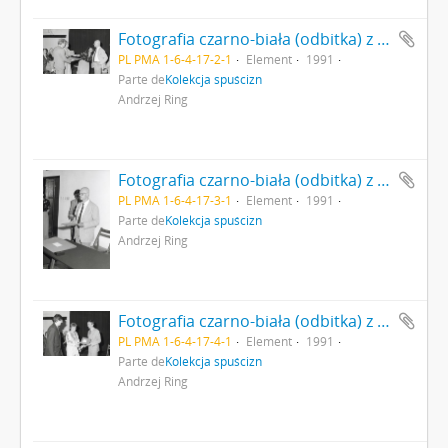
Fotografia czarno-biała (odbitka) z zakończenia konkursu na - "Najciekawsze Wydarzenie Muzealne w 1991r." Dyrektor PMA dr Jan Jaskanis wręcza dyplom (Nr 2)
PL PMA 1-6-4-17-2-1
Element
1991
Parte de
Kolekcja spuścizn
Andrzej Ring
Fotografia czarno-biała (odbitka) z zakończenia konkursu na - "Najciekawsze Wydarzenie Muzealne w 1991r." Dyrektor PMA dr Jan Jaskanis wręcza dyplom (Nr 4)
PL PMA 1-6-4-17-3-1
Element
1991
Parte de
Kolekcja spuścizn
Andrzej Ring
Fotografia czarno-biała (odbitka) z zakończenia konkursu na - "Najciekawsze Wydarzenie Muzealne w 1991r." Dyplom wręcza dr Piotr Łukasiewicz podsekretarz stanu p.o. kierownika Ministerstwa Kultury i Sztuki (ówczesny Minister nie urzędował) (Nr 7)
PL PMA 1-6-4-17-4-1
Element
1991
Parte de
Kolekcja spuścizn
Andrzej Ring