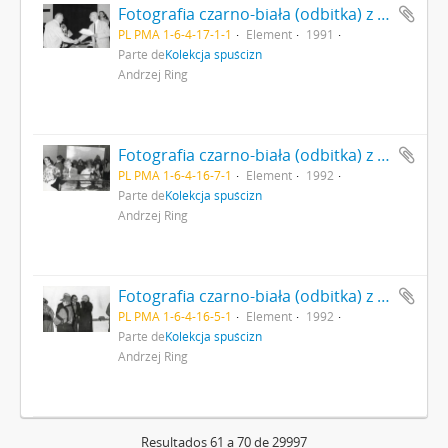
Fotografia czarno-biała (odbitka) z zakończenia konkursu na - "Najciekawsze Wydarzenie Muzealne w 1991r." Dyrektor PMA dr Jan Jaskanis wręcza dyplom za nim po prawej dr Piotr Łukasiewicz podsekretarz stanu p.o. kierownika Ministerstwa Kultury i Sztuki (ówczesny Minister nie urzędował) (Nr 1)
PL PMA 1-6-4-17-1-1
Element
1991
Parte de
Kolekcja spuścizn
Andrzej Ring
Fotografia czarno-biała (odbitka) z otwarcia wystawy pt. "Nomina Sacra" w Państwowym Muzeum Archeologicznym w 1992 r. Zwiedzanie ekspozycji (Nr 14)
PL PMA 1-6-4-16-7-1
Element
1992
Parte de
Kolekcja spuścizn
Andrzej Ring
Fotografia czarno-biała (odbitka) z otwarcia wystawy pt. "Nomina Sacra" w Państwowym Muzeum Archeologicznym w 1992 r. Zwiedzanie ekspozycji prof. Jerzey Gąsowski z Instytuty Archeologii Uniwersytetu Warszawskiego (Nr 10)
PL PMA 1-6-4-16-5-1
Element
1992
Parte de
Kolekcja spuścizn
Andrzej Ring
Resultados 61 a 70 de 29997