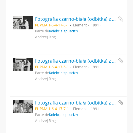
Fotografia czarno-biała (odbitka) z zakończenia konkursu na - "Najciekawsze Wydarzenie Muzealne w 1991r." Dyplom wręcza dr Piotr Łukasiewicz podsekretarz stanu p.o. kierownika Ministerstwa Kultury i Sztuki (ówczesny Minister nie urzędował) (Nr 15)
PL PMA 1-6-4-17-8-1
Element
1991
Parte de
Kolekcja spuścizn
Andrzej Ring
Fotografia czarno-biała (odbitka) z zakończenia konkursu na - "Najciekawsze Wydarzenie Muzealne w 1991r." Dyplom wręcza dr Piotr Łukasiewicz podsekretarz stanu p.o. kierownika Ministerstwa Kultury i Sztuki (ówczesny Minister nie urzędował) (Nr12)
PL PMA 1-6-4-17-6-1
Element
1991
Parte de
Kolekcja spuścizn
Andrzej Ring
Fotografia czarno-biała (odbitka) z zakończenia konkursu na - "Najciekawsze Wydarzenie Muzealne w 1991r." Uczestnicy konkursu (Nr 13)
PL PMA 1-6-4-17-7-1
Element
1991
Parte de
Kolekcja spuścizn
Andrzej Ring