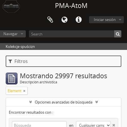
PMA-AtoM
Iniciar sesión
Navegar
Kolekcje spuścizn
Filtros
Mostrando 29997 resultados
Descripción archivística
Element
Opciones avanzadas de búsqueda
Encontrar resultados con :
en