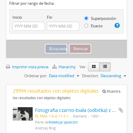
Filtrar por rango de fecha :
Inicio
Fin
Superposición
Exacto
Imprimir vista previa
Hierarchy
Ver :
Ordenar por:
Date modified
Direction:
Descending
29994 resultados con objetos digitales
Muestra
los resultados con objetos digitales
Fotografia czarno-biała (odbitka) z zakończenia konkursu na - "Najciekawsze Wydarzenie Muzealne w 1991r." Dyplom wręcza dr Piotr Łukasiewicz podsekretarz stanu p.o. kierownika Ministerstwa Kultury i Sztuki (ówczesny Minister nie urzędował) (Nr 8)
PL PMA 1-6-4-17-5-1
Element
1991
Parte de
Kolekcja spuścizn
Andrzej Ring