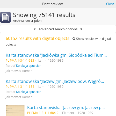
Print preview
Close
Showing 75141 results
Archival description
Advanced search options
60152 results with digital objects
Show results with digital
objects
Karta stanowiska "Jackówka gm. Słobódka ad Tłumacz pow. tłumacki woj. stanisławowskie" (druk rękopis)
PL PMA 1-3-1-1-683
Item
1920-1939
Part of
Kolekcja spuścizn
Jakimowicz Roman
Karta stanowiska "Jaczew gm. Jaczew pow. Węgrów woj. Lublin" (druk rękopis)
PL PMA 1-3-1-1-684
Item
1920-1939
Part of
Kolekcja spuścizn
Jakimowicz Roman
Karta stanowiska "Jaczew gm. Jaczew pow. Węgrów woj. Lublin" (druk rękopis) - strona 2
PL PMA 1-3-1-1-684-2
Element
1920-1939