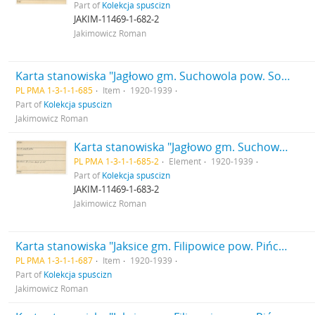
Part of
Kolekcja spuścizn
JAKIM-11469-1-682-2
Jakimowicz Roman
Karta stanowiska "Jagłowo gm. Suchowola pow. Sokólski woj. białostockie" (druk rękopis)
PL PMA 1-3-1-1-685
Item
1920-1939
Part of
Kolekcja spuścizn
Jakimowicz Roman
Karta stanowiska "Jagłowo gm. Suchowola pow. Sokólski woj. białostockie" (druk rękopis) - strona 2
PL PMA 1-3-1-1-685-2
Element
1920-1939
Part of
Kolekcja spuścizn
JAKIM-11469-1-683-2
Jakimowicz Roman
Karta stanowiska "Jaksice gm. Filipowice pow. Pińczów woj. Kieleckie" (druk rękopis)
PL PMA 1-3-1-1-687
Item
1920-1939
Part of
Kolekcja spuścizn
Jakimowicz Roman