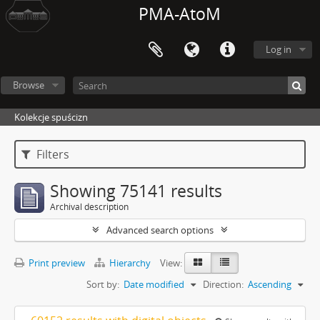
PMA-AtoM
Log in
Browse
Kolekcje spuścizn
Filters
Showing 75141 results
Archival description
Advanced search options
Print preview
Hierarchy
View:
Sort by:
Date modified
Direction:
Ascending