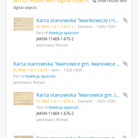
60152 results with digital objects
Show results with
digital objects
Karta stanowiska "Iwankowicze (=Iwanowicze) gm. Mołczadź pow. słonimski woj. nowogródzkie" (druk rękopis) - strona 2
PL PMA 1-3-1-1-677-2
Element
1920-1939
Part of
Kolekcja spuścizn
JAKIM-11469-1-675-2
Jakimowicz Roman
Karta stanowiska "Iwanowice gm. Iwanowice ow. Miechów woj. Krakowskie" (druk rękopis)
PL PMA 1-3-1-1-678
Item
1920-1939
Part of
Kolekcja spuścizn
Jakimowicz Roman
Karta stanowiska "Iwanowice gm. Iwanowice ow. Miechów woj. Krakowskie" (druk rękopis) - strona 2
PL PMA 1-3-1-1-678-2
Element
1920-1939
Part of
Kolekcja spuścizn
JAKIM-11469-1-676-2
Jakimowicz Roman