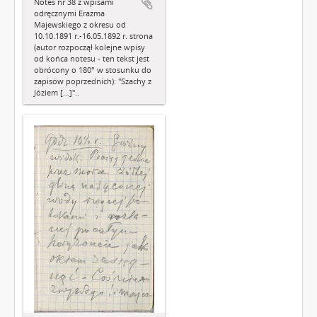
Notes nr 38 z wpisami
odręcznymi Erazma
Majewskiego z okresu od
10.10.1891 r.-16.05.1892 r. strona
(autor rozpoczął kolejne wpisy
od końca notesu - ten tekst jest
obrócony o 180° w stosunku do
zapisów poprzednich): "Szachy z
Józiem […]"..