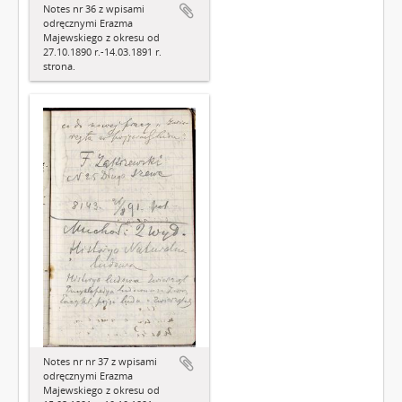
Notes nr 36 z wpisami
odręcznymi Erazma
Majewskiego z okresu od
27.10.1890 r.-14.03.1891 r.
strona.
Notes nr nr 37 z wpisami
odręcznymi Erazma
Majewskiego z okresu od