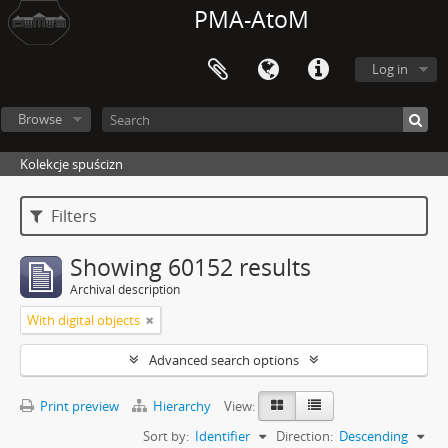
PMA-AtoM
Log in
Browse
Kolekcje spuścizn
Filters
Showing 60152 results
Archival description
With digital objects
Advanced search options
Print preview
Hierarchy
View:
Sort by:
Identifier
Direction:
Descending