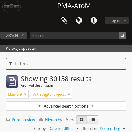
PMA-AtoM
Log in
Browse
Kolekcje spuścizn
Filters
Showing 30158 results
Archival description
Element
With digital objects
Advanced search options
Print preview
Hierarchy
View:
Sort by:
Date modified
Direction:
Descending