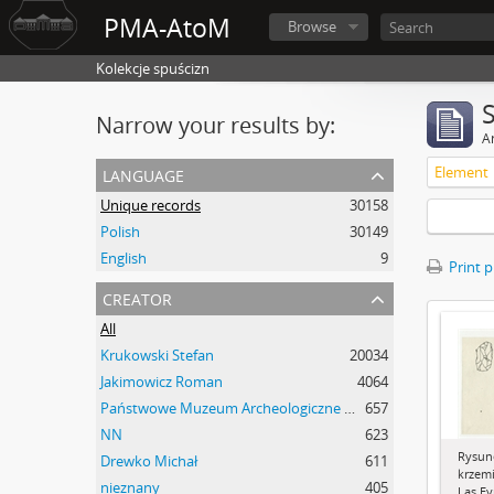
PMA-AtoM
Browse
Kolekcje spuścizn
Narrow your results by:
Ar
language
Element
Unique records
30158
Polish
30149
English
9
Print 
creator
All
Krukowski Stefan
20034
Jakimowicz Roman
4064
Państwowe Muzeum Archeologiczne w Warszawie
657
NN
623
Rysun
Drewko Michał
611
krzem
nieznany
405
Las Ey