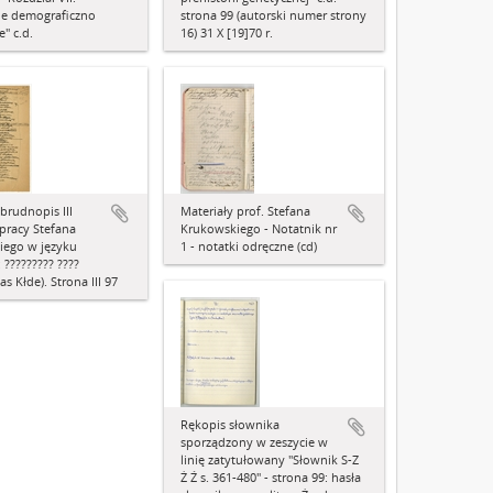
ie demograficzno
strona 99 (autorski numer strony
" c.d.
16) 31 X [19]70 r.
brudnopis III
Materiały prof. Stefana
 pracy Stefana
Krukowskiego - Notatnik nr
iego w języku
1 - notatki odręczne (cd)
 ????????? ????
s Kłde). Strona III 97
Rękopis słownika
sporządzony w zeszycie w
linię zatytułowany "Słownik S-Z
Ż Ź s. 361-480" - strona 99: hasła