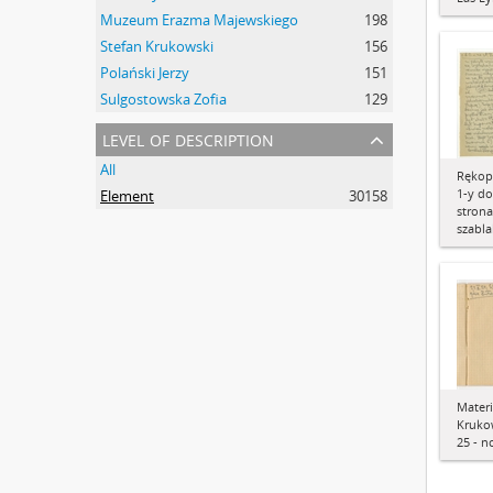
Muzeum Erazma Majewskiego
198
Stefan Krukowski
156
Polański Jerzy
151
Sulgostowska Zofia
129
level of description
All
Rękopi
1-y do
Element
30158
strona
szabla
Materi
Krukow
25 - n