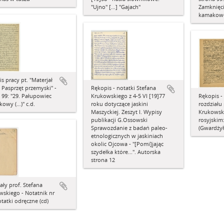
"Ujno" […] "Gajach"
Zamknięc
kamakowe
s pracy pt. "Materjał
 Pasprzęt przemyski" -
Rękopis - notatki Stefana
 99: "29. Pałupowiec
Krukowskiego z 4-5 VI [19]77
Rękopis - 
kowy (…)" c.d.
roku dotyczące jaskini
rozdziału
Maszyckiej. Zeszyt I. Wypisy
Krukowsk
publikacji G.Ossowski
rosyjskim:
Sprawozdanie z badań paleo-
(Gwardżyła
etnologicznych w jaskiniach
okolic Ojcowa - "[Pomi]jając
szydełka które...". Autorska
strona 12
ały prof. Stefana
skiego - Notatnik nr
otatki odręczne (cd)