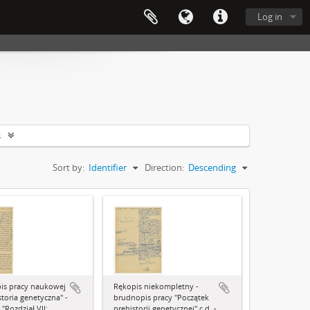
Log in
s
Sort by:
Identifier
Direction:
Descending
is pracy naukowej
Rękopis niekompletny -
storia genetyczna" -
brudnopis pracy "Początek
 "Rozdział VII:
prehistorii genetycznej" c.d. -