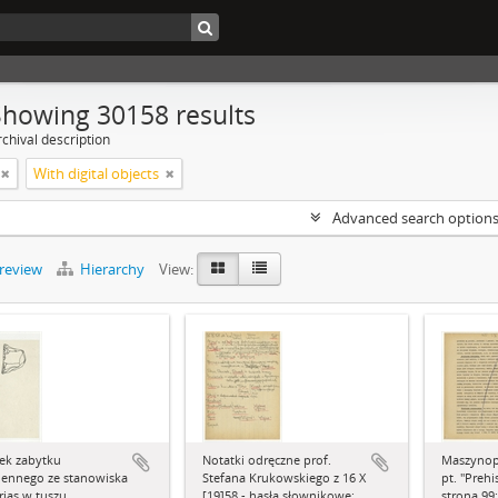
Showing 30158 results
chival description
With digital objects
Advanced search option
preview
Hierarchy
View:
ek zabytku
Notatki odręczne prof.
Maszynop
iennego ze stanowiska
Stefana Krukowskiego z 16 X
pt. "Prehi
rias w tuszu
[19]58 - hasła słownikowe:
strona 99: