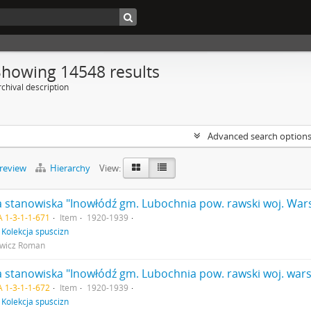
Showing 14548 results
chival description
Advanced search option
preview
Hierarchy
View:
a stanowiska "Inowłódź gm. Lubochnia pow. rawski woj. Wars
 1-3-1-1-671
Item
1920-1939
f
Kolekcja spuścizn
owicz Roman
a stanowiska "Inowłódź gm. Lubochnia pow. rawski woj. wars
 1-3-1-1-672
Item
1920-1939
f
Kolekcja spuścizn