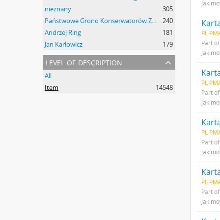
Jakim
nieznany
305
Państwowe Grono Konserwatorów Zabytków Przedhistorycznych Michał Drewko
240
Karta
Andrzej Ring
181
PL PMA
Part o
Jan Karłowicz
179
Jakim
level of description
Karta
All
PL PMA
Item
14548
Part o
Jakim
Karta
PL PMA
Part o
Jakim
Karta
PL PMA
Part o
Jakim