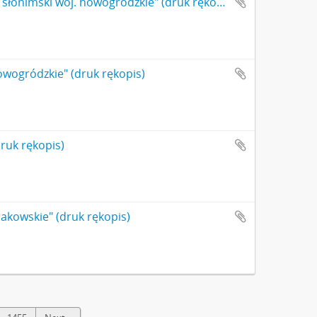
Karta stanowiska "Iwankowicze (=Iwanowicze) gm. Mołczadź pow. słonimski woj. nowogródzkie" (druk rękopis)
owogródzkie" (druk rękopis)
ruk rękopis)
akowskie" (druk rękopis)