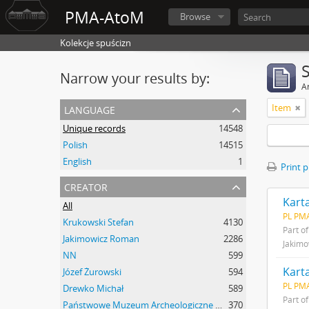
PMA-AtoM
Browse
Kolekcje spuścizn
Narrow your results by:
Ar
language
Item
Unique records
14548
Polish
14515
English
1
Print 
creator
Kart
All
PL PMA
Krukowski Stefan
4130
Part o
Jakimowicz Roman
2286
Jakim
NN
599
Kart
Józef Żurowski
594
PL PMA
Drewko Michał
589
Part o
Państwowe Muzeum Archeologiczne w Warszawie
370