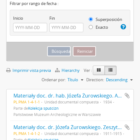
Filtrar por rango de fecha :
Inicio
Fin
Superposición
Exacto
Imprimir vista previa
Hierarchy
Ver :
Ordenar por:
Título
Direction:
Descending
Materiały doc. dr. hab. Józefa Żurowskiego. Akta osobowe i inne dotyczące jego pracy na UJ
PL PMA 1-4-1-1
Unidad documental compuesta
1934
Parte de
Kolekcja spuścizn
Państwowe Muzeum Archeologiczne w Warszawie
Materiały doc. dr. Józefa Żurowskiego. Zeszyty i referaty z okresu studiów na UJ
PL PMA 1-4-1-2
Unidad documental compuesta
1911-1915
Parte de
Kolekcja spuścizn