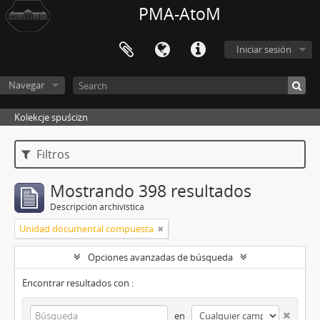
PMA-AtoM
Iniciar sesión
Navegar
Kolekcje spuścizn
Filtros
Mostrando 398 resultados
Descripción archivística
Unidad documental compuesta
Opciones avanzadas de búsqueda
Encontrar resultados con :
en