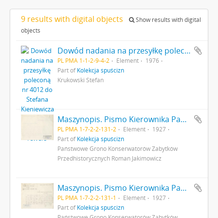
9 results with digital objects
Show results with digital
objects
Dowód nadania na przesyłkę poleconą nr 4012 do Stefana Kieniewicza 21 lutego 1976 r. - rewers
PL PMA 1-1-2-9-4-2
Element
1976
Part of
Kolekcja spuścizn
Krukowski Stefan
Maszynopis. Pismo Kierownika Państwowego Grona Konserwatorów Zabytków Przedhistorycznych nr 354-IX z dn. 20 kwietnia 1927 r. do Ministerstwa Wyznań Religijnych i Oświecenia Publicznego odsyłające do ministerstwa pisemny wniosek (nr kanc. pisma 280) konserwatora M. Drewko z dn. 20 kwietnia 1927 r. o zasiłek na badania wykopaliskowe w Gródku pow. Równe w 1927 r. s. 2: strona z pieczątką Działu Dokumentacji PMA
PL PMA 1-7-2-2-131-2
Element
1927
Part of
Kolekcja spuścizn
Państwowe Grono Konserwatorów Zabytków
Przedhistorycznych Roman Jakimowicz
Maszynopis. Pismo Kierownika Państwowego Grona Konserwatorów Zabytków Przedhistorycznych nr 354-IX z dn. 20 kwietnia 1927 r. do Ministerstwa Wyznań Religijnych i Oświecenia Publicznego odsyłające do ministerstwa pisemny wniosek (nr kanc. pisma 280) konserwatora M. Drewko z dn. 20 kwietnia 1927 r. o zasiłek na badania wykopaliskowe w Gródku pow. Równe w 1927 r. s. 1
PL PMA 1-7-2-2-131-1
Element
1927
Part of
Kolekcja spuścizn
Państwowe Grono Konserwatorów Zabytków