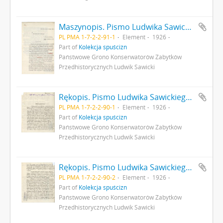
Maszynopis. Pismo Ludwika Sawickiego do Ministra Robót Publicznych z dnia 25 sierpnia 1926 r. - podanie o dofinansowanie badań archeologicznych a także opisujące rezultaty dotychczasowych badań archeologicznych w Gródku pow. Równe s. 1
PL PMA 1-7-2-2-91-1
Element
1926
Part of
Kolekcja spuścizn
Państwowe Grono Konserwatorów Zabytków
Przedhistorycznych Ludwik Sawicki
Rękopis. Pismo Ludwika Sawickiego z dnia 3 września 1926 r. do Premiera RP opisujące rezultaty badań archeologicznych w Gródku pow. Równe. Pismo stanowi załącznik do pisma MWRiOP nr IVN9979/26 z dnia 22 września 1926 r. do PGKZP s. 1
PL PMA 1-7-2-2-90-1
Element
1926
Part of
Kolekcja spuścizn
Państwowe Grono Konserwatorów Zabytków
Przedhistorycznych Ludwik Sawicki
Rękopis. Pismo Ludwika Sawickiego z dnia 3 września 1926 r. do Premiera RP opisujące rezultaty badań archeologicznych w Gródku pow. Równe. Pismo stanowi załącznik do pisma MWRiOP nr IVN9979/26 z dnia 22 września 1926 r. do PGKZP s. 2: cd. strona z pieczątką Działu Dokumentacji PMA
PL PMA 1-7-2-2-90-2
Element
1926
Part of
Kolekcja spuścizn
Państwowe Grono Konserwatorów Zabytków
Przedhistorycznych Ludwik Sawicki