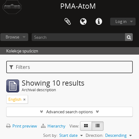
PMA-AtoM
Log in
Browse
Kolekcje spuścizn
Filters
Showing 10 results
Archival description
English
Advanced search options
Print preview
Hierarchy
View:
Sort by:
Start date
Direction:
Descending