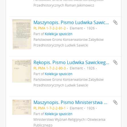
Przedhistorycznych Roman Jakimowicz
Maszynopis. Pismo Ludwika Sawickiego do Ministra Robót Publicznych z dnia 25 sierpnia 1926 r. - podanie o dofinansowanie badań archeologicznych a także opisujące rezultaty dotychczasowych badań archeologicznych w Gródku pow. Równe s. 2: cd. strona z pieczątką Działu Dokumentacji PMA
PL PMA 1-7-2-2-91-2
Element
1926
Part of
Kolekcja spuścizn
Państwowe Grono Konserwatorów Zabytków
Przedhistorycznych Ludwik Sawicki
Rękopis. Pismo Ludwika Sawickiego z dnia 3 września 1926 r. do Premiera RP opisujące rezultaty badań archeologicznych w Gródku pow. Równe. Pismo stanowi załącznik do pisma MWRiOP nr IVN9979/26 z dnia 22 września 1926 r. do PGKZP s. 3: cd. strona z pieczątką Działu Dokumentacji PMA
PL PMA 1-7-2-2-90-3
Element
1926
Part of
Kolekcja spuścizn
Państwowe Grono Konserwatorów Zabytków
Przedhistorycznych Ludwik Sawicki
Maszynopis. Pismo Ministerstwa Wyznań Religijnych i Oświecenia Publicznego do Państwowego Grona Konserwatorów Zabytków Przedhistorycznych nr IVN9979/26 z dnia 22 września 1926 r. odsyłające do wiadomości Grona list konserwatora L. Sawickiego z dn. 3 września 1926 r. opisujący rezultaty badań archeologicznych w Gródku pow. Równe s. 1: strona z pieczątką Działu Dokumentacji PMA
PL PMA 1-7-2-2-89-1
Element
1926
Part of
Kolekcja spuścizn
Ministerstwo Wyznań Religijnych i Oświecenia
Publicznego