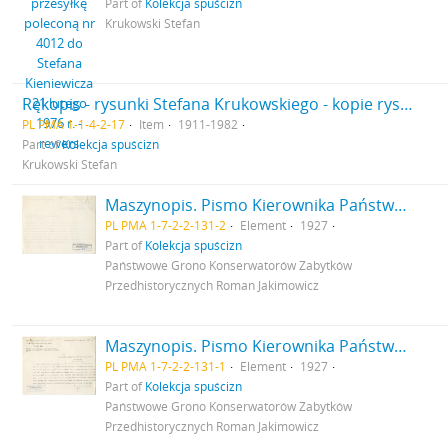
Part of
Kolekcja spuścizn
Krukowski Stefan
Rękopis - rysunki Stefana Krukowskiego - kopie rysunków z publikacji J. Hamal-Nadrin et J.Servais ze stanowiska Zonhoven
PL PMA 1-1-4-2-17
Item
1911-1982
Part of
Kolekcja spuścizn
Krukowski Stefan
Maszynopis. Pismo Kierownika Państwowego Grona Konserwatorów Zabytków Przedhistorycznych nr 354-IX z dn. 20 kwietnia 1927 r. do Ministerstwa Wyznań Religijnych i Oświecenia Publicznego odsyłające do ministerstwa pisemny wniosek (nr kanc. pisma 280) konserwatora M. Drewko z dn. 20 kwietnia 1927 r. o zasiłek na badania wykopaliskowe w Gródku pow. Równe w 1927 r. s. 2: strona z pieczątką Działu Dokumentacji PMA
PL PMA 1-7-2-2-131-2
Element
1927
Part of
Kolekcja spuścizn
Państwowe Grono Konserwatorów Zabytków
Przedhistorycznych Roman Jakimowicz
Maszynopis. Pismo Kierownika Państwowego Grona Konserwatorów Zabytków Przedhistorycznych nr 354-IX z dn. 20 kwietnia 1927 r. do Ministerstwa Wyznań Religijnych i Oświecenia Publicznego odsyłające do ministerstwa pisemny wniosek (nr kanc. pisma 280) konserwatora M. Drewko z dn. 20 kwietnia 1927 r. o zasiłek na badania wykopaliskowe w Gródku pow. Równe w 1927 r. s. 1
PL PMA 1-7-2-2-131-1
Element
1927
Part of
Kolekcja spuścizn
Państwowe Grono Konserwatorów Zabytków
Przedhistorycznych Roman Jakimowicz