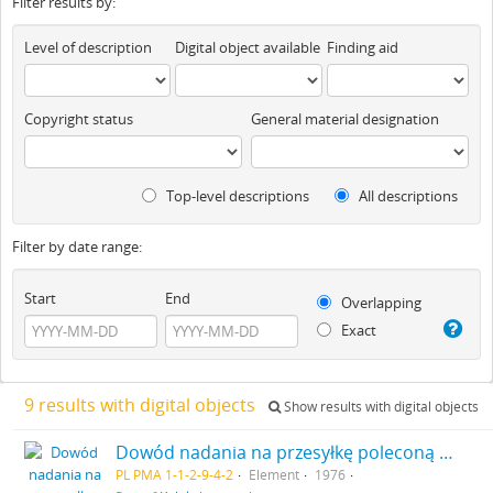
Filter results by:
Level of description
Digital object available
Finding aid
Copyright status
General material designation
Top-level descriptions
All descriptions
Filter by date range:
Start
End
Overlapping
Exact
9 results with digital objects
Show results with digital objects
Dowód nadania na przesyłkę poleconą nr 4012 do Stefana Kieniewicza 21 lutego 1976 r. - rewers
PL PMA 1-1-2-9-4-2
Element
1976