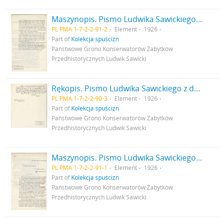
Maszynopis. Pismo Ludwika Sawickiego do Ministra Robót Publicznych z dnia 25 sierpnia 1926 r. - podanie o dofinansowanie badań archeologicznych a także opisujące rezultaty dotychczasowych badań archeologicznych w Gródku pow. Równe s. 2: cd. strona z pieczątką Działu Dokumentacji PMA
PL PMA 1-7-2-2-91-2
Element
1926
Part of
Kolekcja spuścizn
Państwowe Grono Konserwatorów Zabytków
Przedhistorycznych Ludwik Sawicki
Rękopis. Pismo Ludwika Sawickiego z dnia 3 września 1926 r. do Premiera RP opisujące rezultaty badań archeologicznych w Gródku pow. Równe. Pismo stanowi załącznik do pisma MWRiOP nr IVN9979/26 z dnia 22 września 1926 r. do PGKZP s. 3: cd. strona z pieczątką Działu Dokumentacji PMA
PL PMA 1-7-2-2-90-3
Element
1926
Part of
Kolekcja spuścizn
Państwowe Grono Konserwatorów Zabytków
Przedhistorycznych Ludwik Sawicki
Maszynopis. Pismo Ludwika Sawickiego do Ministra Robót Publicznych z dnia 25 sierpnia 1926 r. - podanie o dofinansowanie badań archeologicznych a także opisujące rezultaty dotychczasowych badań archeologicznych w Gródku pow. Równe s. 1
PL PMA 1-7-2-2-91-1
Element
1926
Part of
Kolekcja spuścizn
Państwowe Grono Konserwatorów Zabytków
Przedhistorycznych Ludwik Sawicki