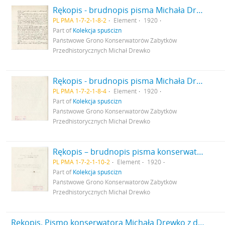
Rękopis - brudnopis pisma Michała Drewko z dnia 7 maja 1920 r. do Prezydium Państwowego Grona Konserwatorów Zabytków Przedhistorycznych w Warszawie. Pismo - opinia w sprawie projektu ustawy w przedmiocie ochrony krajobrazu zabytków przyrody sztuki i zabytków archeologicznych przy przeprowadzaniu reformy rolnej. Nr kanc. pisma 30 s. 2: cd.
PL PMA 1-7-2-1-8-2
Element
1920
Part of
Kolekcja spuścizn
Państwowe Grono Konserwatorów Zabytków
Przedhistorycznych Michał Drewko
Rękopis - brudnopis pisma Michała Drewko z dnia 7 maja 1920 r. do Prezydium Państwowego Grona Konserwatorów Zabytków Przedhistorycznych w Warszawie. Pismo - opinia w sprawie projektu ustawy w przedmiocie ochrony krajobrazu zabytków przyrody sztuki i zabytków archeologicznych przy przeprowadzaniu reformy rolnej. Nr kanc. pisma 30 s. 4: strona z pieczątką Działu Dokumentacji PMA.
PL PMA 1-7-2-1-8-4
Element
1920
Part of
Kolekcja spuścizn
Państwowe Grono Konserwatorów Zabytków
Przedhistorycznych Michał Drewko
Rękopis – brudnopis pisma konserwatora Michała Drewko z dnia 30 maja 1920 r. do Ministerstwa Wyznań Religijnych i Oświecenia Publicznego Sekcja Nauk i Szkół Wyższych w Warszawie. Pismo przewodnie do odsyłanych do ministerstwa dwóch egzemplarzy umowy podpisanych przez p. M. Drewko s. 2: strona z pieczątką Działu Dokumentacji PMA
PL PMA 1-7-2-1-10-2
Element
1920
Part of
Kolekcja spuścizn
Państwowe Grono Konserwatorów Zabytków
Przedhistorycznych Michał Drewko
Rękopis. Pismo konserwatora Michała Drewko z dnia 27 lipca 1920 r. do Prezydium Państwowego Grona Konserwatorów Zabytków Przedhistorycznych w Warszawie w sprawie nowego projektu organizacji ochrony zabytków archeologicznych. Nr kanc. pisma 1/20.