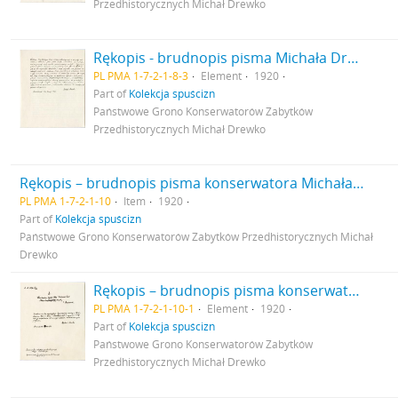
Przedhistorycznych Michał Drewko
Rękopis - brudnopis pisma Michała Drewko z dnia 7 maja 1920 r. do Prezydium Państwowego Grona Konserwatorów Zabytków Przedhistorycznych w Warszawie. Pismo - opinia w sprawie projektu ustawy w przedmiocie ochrony krajobrazu zabytków przyrody sztuki i zabytków archeologicznych przy przeprowadzaniu reformy rolnej. Nr kanc. pisma 30 s. 3: cd.
PL PMA 1-7-2-1-8-3
Element
1920
Part of
Kolekcja spuścizn
Państwowe Grono Konserwatorów Zabytków
Przedhistorycznych Michał Drewko
Rękopis – brudnopis pisma konserwatora Michała Drewko z dnia 30 maja 1920 r. do Ministerstwa Wyznań Religijnych i Oświecenia Publicznego Sekcja Nauk i Szkół Wyższych w Warszawie. Pismo przewodnie do odsyłanych do ministerstwa dwóch egzemplarzy umowy podpisanych przez p. M. Drewko
PL PMA 1-7-2-1-10
Item
1920
Part of
Kolekcja spuścizn
Państwowe Grono Konserwatorów Zabytków Przedhistorycznych Michał
Drewko
Rękopis – brudnopis pisma konserwatora Michała Drewko z dnia 30 maja 1920 r. do Ministerstwa Wyznań Religijnych i Oświecenia Publicznego Sekcja Nauk i Szkół Wyższych w Warszawie. Pismo przewodnie do odsyłanych do ministerstwa dwóch egzemplarzy umowy podpisanych przez p. M. Drewko s. 1
PL PMA 1-7-2-1-10-1
Element
1920
Part of
Kolekcja spuścizn
Państwowe Grono Konserwatorów Zabytków
Przedhistorycznych Michał Drewko