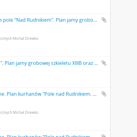
Rysunek odręczny jbw. Gródek pow. Równe pole "Nad Rudnikiem". Plan jamy grobowej szkieletu XIIIB oraz pochówków szkieletowych XIIIA i XIIIB w kurhanie XIII. Skala: 1:10(?). Autor: M. Drewko 1926 r. s. 1: rysunek na papierze strona z pieczątką Działu Dokumentacji PMA.
ycznych Michał Drewko
Rysunek odręczny jbw. Gródek pow. Równe pole "Nad Rudnikiem". Plan jamy grobowej szkieletu XIIIB oraz pochówków szkieletowych XIIIA i XIIIB w kurhanie XIII. Skala: 1:10(?). Autor: M. Drewko 1926 r.
Rysunek odręczny wbw. Gródek pow. Równe. Plan kurhanów "Pole nad Rudnikiem. Mały czworobok rezerwatu". Skala 1:250. Autor: Michał Drewko dn. 25.08.1926 r. s. 2: strona z pieczątką Działu Dokumentacji PMA.
ycznych Michał Drewko