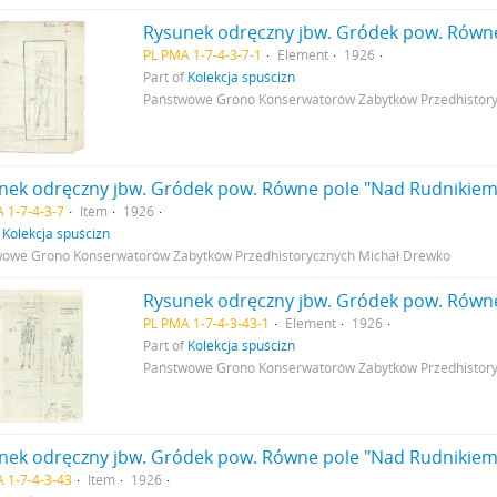
PL PMA 1-7-4-3-7-1
Element
1926
Part of
Kolekcja spuścizn
Państwowe Grono Konserwatorów Zabytków Przedhistor
 1-7-4-3-7
Item
1926
f
Kolekcja spuścizn
owe Grono Konserwatorów Zabytków Przedhistorycznych Michał Drewko
PL PMA 1-7-4-3-43-1
Element
1926
Part of
Kolekcja spuścizn
Państwowe Grono Konserwatorów Zabytków Przedhistor
 1-7-4-3-43
Item
1926