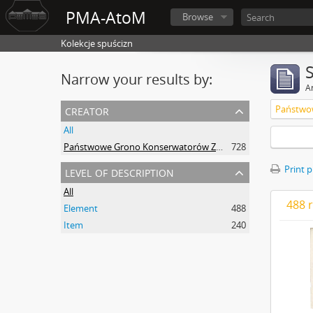
PMA-AtoM
Browse
Kolekcje spuścizn
Narrow your results by:
Ar
creator
All
Państwowe Grono Konserwatorów Zabytków Przedhistorycznych Michał Drewko
728
level of description
Print 
All
488 r
Element
488
Item
240