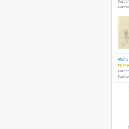
Part o
Państw
PL PMA
Part o
Państw