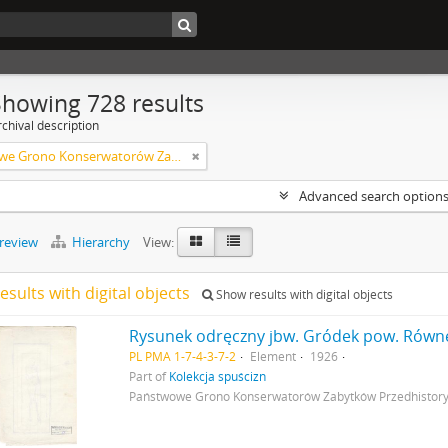
Showing 728 results
chival description
Państwowe Grono Konserwatorów Zabytków Przedhistorycznych Michał Drewko
Advanced search option
preview
Hierarchy
View:
esults with digital objects
Show results with digital objects
PL PMA 1-7-4-3-7-2
Element
1926
Part of
Kolekcja spuścizn
Państwowe Grono Konserwatorów Zabytków Przedhistor