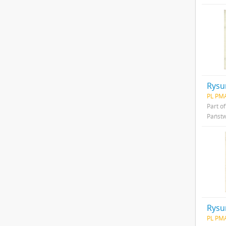
PL PMA
Part o
Państw
PL PMA