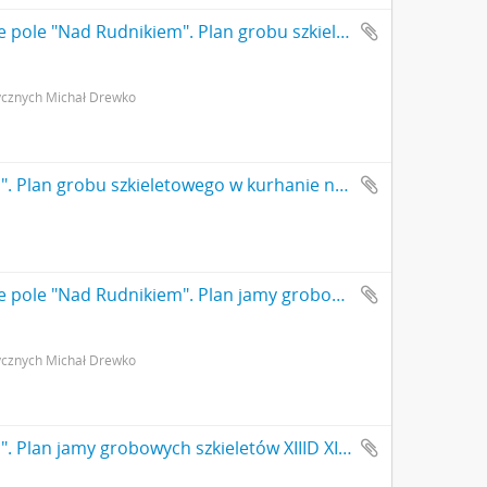
Rysunek odręczny jbw. Gródek pow. Równe pole "Nad Rudnikiem". Plan grobu szkieletowego w kurhanie nr I. Skala: 1:10(?). Autor: Michał Drewko 1926 r. s. 1: rysunek na papierze.
ycznych Michał Drewko
Rysunek odręczny jbw. Gródek pow. Równe pole "Nad Rudnikiem". Plan grobu szkieletowego w kurhanie nr I. Skala: 1:10(?). Autor: Michał Drewko 1926 r.
Rysunek odręczny jbw. Gródek pow. Równe pole "Nad Rudnikiem". Plan jamy grobowych szkieletów XIIID XIIIE oraz XIIIF w kurhanie XIII. Skala: 1:10(?). Autor: M. Drewko 1926 r. s. 1: rysunek na papierze strona z pieczątką Działu Dokumentacji PMA.
ycznych Michał Drewko
Rysunek odręczny jbw. Gródek pow. Równe pole "Nad Rudnikiem". Plan jamy grobowych szkieletów XIIID XIIIE oraz XIIIF w kurhanie XIII. Skala: 1:10(?). Autor: M. Drewko 1926 r.