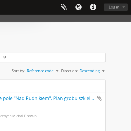
Log in
s
Sort by:
Reference code
Direction:
Descending
Rysunek odręczny jbw. Gródek pow. Równe pole "Nad Rudnikiem". Plan grobu szkieletowego w kurhanie nr I. Skala: 1:10(?). Autor: Michał Drewko 1926 r. s. 2: strona z pieczątką Działu Dokumentacji PMA.
ycznych Michał Drewko