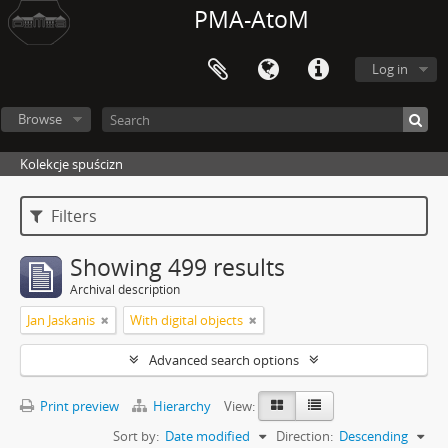
PMA-AtoM
Log in
Browse
Kolekcje spuścizn
Filters
Showing 499 results
Archival description
Jan Jaskanis
With digital objects
Advanced search options
Print preview
Hierarchy
View:
Sort by:
Date modified
Direction:
Descending