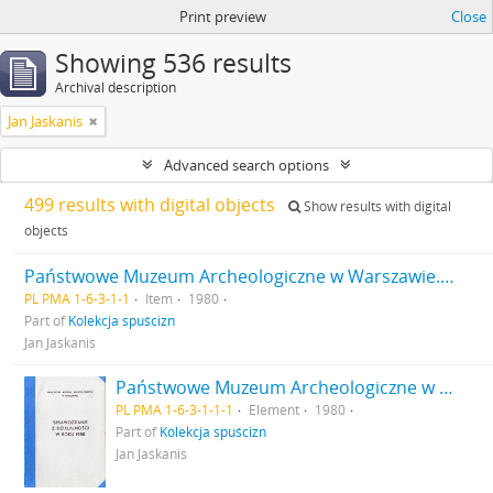
Print preview
Close
Showing 536 results
Archival description
Jan Jaskanis
Advanced search options
499 results with digital objects
Show results with digital
objects
Państwowe Muzeum Archeologiczne w Warszawie. Sprawozdanie z działalności w roku 1980.
PL PMA 1-6-3-1-1
Item
1980
Part of
Kolekcja spuścizn
Jan Jaskanis
Państwowe Muzeum Archeologiczne w Warszawie. Sprawozdanie z działalności w roku 1980. Pierwsza strona okładki.
PL PMA 1-6-3-1-1-1
Element
1980
Part of
Kolekcja spuścizn
Jan Jaskanis