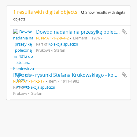
1 results with digital objects
Show results with digital
objects
Dowód nadania na przesyłkę poleconą nr 4012 do Stefana Kieniewicza 21 lutego 1976 r. - rewers
PL PMA 1-1-2-9-4-2
Element
1976
Part of
Kolekcja spuścizn
Krukowski Stefan
Rękopis - rysunki Stefana Krukowskiego - kopie rysunków z publikacji J. Hamal-Nadrin et J.Servais ze stanowiska Zonhoven
PL PMA 1-1-4-2-17
Item
1911-1982
Part of
Kolekcja spuścizn
Krukowski Stefan