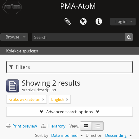
PMA-AtoM
Log in
Browse
Kolekcje spuścizn
Filters
Showing 2 results
Archival description
Krukowski Stefan
English
Advanced search options
Print preview
Hierarchy
View:
Sort by:
Date modified
Direction:
Descending