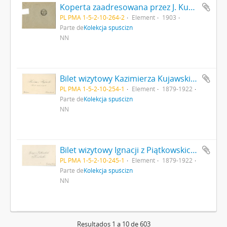
Koperta zaadresowana przez J. Kuncewicza do "Redakcyi gazety 'Wisła' w Warszawie" strona 2
PL PMA 1-5-2-10-264-2
Element
1903
Parte de
Kolekcja spuścizn
NN
Bilet wizytowy Kazimierza Kujawskiego z odręczną notatką (awers)
PL PMA 1-5-2-10-254-1
Element
1879-1922
Parte de
Kolekcja spuścizn
NN
Bilet wizytowy Ignacji z Piątkowskich Kuczborskiej z odręczną notatką do Pana Profesora (awers)
PL PMA 1-5-2-10-245-1
Element
1879-1922
Parte de
Kolekcja spuścizn
NN
Resultados 1 a 10 de 603