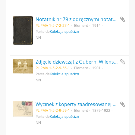
Notatnik nr 79 z odręcznymi notatkami Erazma Majewskiego - okładka z wytłoczonym numerem 79 i inicjałami E.M.
PL PMA 1-5-7-2-27-1
Element
1914
Parte de
Kolekcja spuścizn
NN
Zdjęcie dziewcząt z Guberni Wileńskiej wieś Zarubicze przesłane Erazmowi Majewskiemu przez Marjana Janowskiego strona 1
PL PMA 1-5-2-9-56-1
Element
1901
Parte de
Kolekcja spuścizn
NN
Wycinek z koperty zaadresowanej do Redakcji czasopisma Wisła (druk rękopis znaczki stemple) strona 1: awers
PL PMA 1-5-2-9-59-1
Element
1879-1922
Parte de
Kolekcja spuścizn
NN