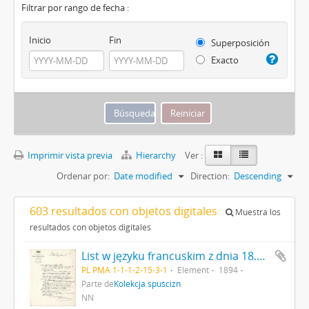
Filtrar por rango de fecha :
Inicio
Fin
Superposición
Exacto
Imprimir vista previa
Hierarchy
Ver :
Ordenar por:
Date modified
Direction:
Descending
603 resultados con objetos digitales
Muestra los
resultados con objetos digitales
List w języku francuskim z dnia 18.06.1894 r. na papierze znakowanym "Maison foundée en 1820ROURE-BERTRAND FILS GRASSE […]" pismo odręczne.
PL PMA 1-1-1-2-15-3-1
Element
1894
Parte de
Kolekcja spuścizn
NN