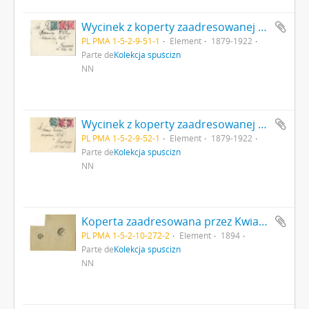
Wycinek z koperty zaadresowanej do Redakcji czasopisma Wisła (druk rękopis znaczki stemple) strona 1: awers
PL PMA 1-5-2-9-51-1
Element
1879-1922
Parte de
Kolekcja spuścizn
NN
Wycinek z koperty zaadresowanej do Redakcji czasopisma Wisła (druk rękopis znaczki stemple) strona 1: awers
PL PMA 1-5-2-9-52-1
Element
1879-1922
Parte de
Kolekcja spuścizn
NN
Koperta zaadresowana przez Kwiatkowskiego do Erazma Majewskiego (rewers)
PL PMA 1-5-2-10-272-2
Element
1894
Parte de
Kolekcja spuścizn
NN