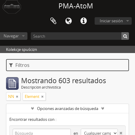
PMA-AtoM
Iniciar sesión
Navegar
Kolekcje spuścizn
Filtros
Mostrando 603 resultados
Descripción archivística
NN
Element
Opciones avanzadas de búsqueda
Encontrar resultados con :
en