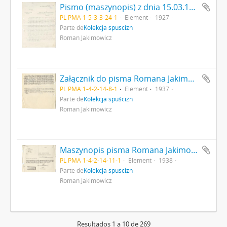
Pismo (maszynopis) z dnia 15.03.1927 r. do Instytutu Nauk Antropologicznych T.N.W. dot. zbiorów Muzeum im. Erazma Majewskiego strona: "[…] Instytut Nauk Antropologicznych […]".
PL PMA 1-5-3-3-24-1
Element
1927
Parte de
Kolekcja spuścizn
Roman Jakimowicz
Załącznik do pisma Romana Jakimowicza Dyrektora Państwowego Muzeum Archeologicznego w Warszawie z dnia 7.08.1937 r. (nr pisma 790-III/37): maszynopis życiorysu ś.p. Józefa Żurowskiego - odbitka z "Wiadomości Archeologicznych" t. XIV strona 1
PL PMA 1-4-2-14-8-1
Element
1937
Parte de
Kolekcja spuścizn
Roman Jakimowicz
Maszynopis pisma Romana Jakimowicza Dyrektora Państwowego Muzeum Archeologicznego w Warszawie do Jarosława Pasternaka z dnia 4.05.1938 r. w sprawie odbitek ze "Sprawozdań z posiedzeń PAU" XXXVIII Nr 3 1933 s. 33-35 (nr pisma 579-III/38) strona 1
PL PMA 1-4-2-14-11-1
Element
1938
Parte de
Kolekcja spuścizn
Roman Jakimowicz
Resultados 1 a 10 de 269