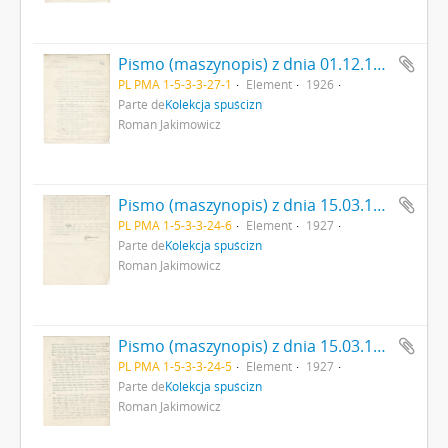
Pismo (maszynopis) z dnia 01.12.1926 r. z P.G.K.Z.P. do Rady Instytutu Nauk Antropologicznych T.N.W. w sprawie wymiany zbiorów strona: "[…] Kierownictwo P.G.K.Z.P. wychodząc […]".
PL PMA 1-5-3-3-27-1
Element
1926
Parte de
Kolekcja spuścizn
Roman Jakimowicz
Pismo (maszynopis) z dnia 15.03.1927 r. do Instytutu Nauk Antropologicznych T.N.W. dot. zbiorów Muzeum im. Erazma Majewskiego strona 6.
PL PMA 1-5-3-3-24-6
Element
1927
Parte de
Kolekcja spuścizn
Roman Jakimowicz
Pismo (maszynopis) z dnia 15.03.1927 r. do Instytutu Nauk Antropologicznych T.N.W. dot. zbiorów Muzeum im. Erazma Majewskiego strona 5.
PL PMA 1-5-3-3-24-5
Element
1927
Parte de
Kolekcja spuścizn
Roman Jakimowicz