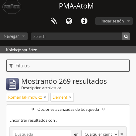
PMA-AtoM
Iniciar sesión
Navegar
Kolekcje spuścizn
Filtros
Mostrando 269 resultados
Descripción archivística
Roman Jakimowicz
Element
Opciones avanzadas de búsqueda
Encontrar resultados con :
en