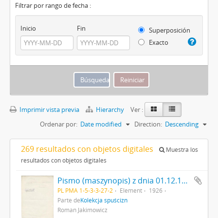
Filtrar por rango de fecha :
Inicio
Fin
Superposición
Exacto
Imprimir vista previa
Hierarchy
Ver :
Ordenar por:
Date modified
Direction:
Descending
269 resultados con objetos digitales
Muestra los
resultados con objetos digitales
Pismo (maszynopis) z dnia 01.12.1926 r. z P.G.K.Z.P. do Rady Instytutu Nauk Antropologicznych T.N.W. w sprawie wymiany zbiorów strona: "przyczyni się do szybszego rozwoju […]".
PL PMA 1-5-3-3-27-2
Element
1926
Parte de
Kolekcja spuścizn
Roman Jakimowicz