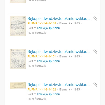
Rękopis dwudziestu ośmiu wykładów Józefa Żurowskiego pt. "Zagadnienie Kopca Krakusa na tle zabytków pokrewnych" z roku akademickiego 1934/35 strona 148: Wykład czternasty cd. "[…] Powraca zatem […]" autorska strona 70
PL PMA 1-4-1-9-1-148
Element
1935
Part of
Kolekcja spuścizn
Józef Żurowski
Rękopis dwudziestu ośmiu wykładów Józefa Żurowskiego pt. "Zagadnienie Kopca Krakusa na tle zabytków pokrewnych" z roku akademickiego 1934/35 strona 151: "Wykład 15 […]" autorska strona 72
PL PMA 1-4-1-9-1-151
Element
1935
Part of
Kolekcja spuścizn
Józef Żurowski
Rękopis dwudziestu ośmiu wykładów Józefa Żurowskiego pt. "Zagadnienie Kopca Krakusa na tle zabytków pokrewnych" z roku akademickiego 1934/35 strona 162: Wykład szesnasty cd. "[…] Kobietom wznoszono […]" autorska strona 78 (maszynopis)
PL PMA 1-4-1-9-1-162
Element
1935
Part of
Kolekcja spuścizn
Józef Żurowski