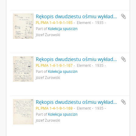
Rękopis dwudziestu ośmiu wykładów Józefa Żurowskiego pt. "Zagadnienie Kopca Krakusa na tle zabytków pokrewnych" z roku akademickiego 1934/35 strona 165: Wykład szesnasty cd. "[…] Ryciny: […]" autorska strona 80
PL PMA 1-4-1-9-1-165
Element
1935
Part of
Kolekcja spuścizn
Józef Żurowski
Rękopis dwudziestu ośmiu wykładów Józefa Żurowskiego pt. "Zagadnienie Kopca Krakusa na tle zabytków pokrewnych" z roku akademickiego 1934/35 strona 167: "Wykład 17 […]" autorska strona 81
PL PMA 1-4-1-9-1-167
Element
1935
Part of
Kolekcja spuścizn
Józef Żurowski
Rękopis dwudziestu ośmiu wykładów Józefa Żurowskiego pt. "Zagadnienie Kopca Krakusa na tle zabytków pokrewnych" z roku akademickiego 1934/35 strona 169: Wykład siedemnasty cd. "[…] 2). Badania Schliemanna […]" autorska strona 82
PL PMA 1-4-1-9-1-169
Element
1935
Part of
Kolekcja spuścizn
Józef Żurowski