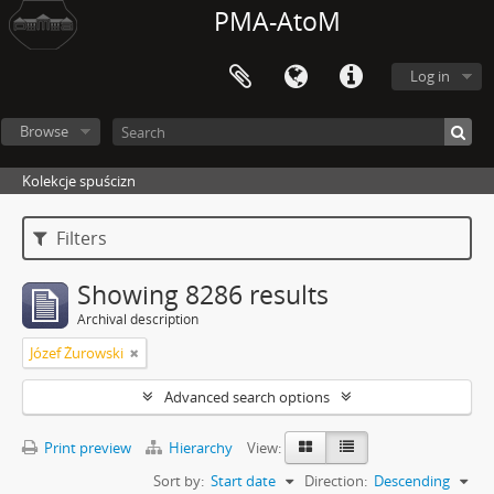
PMA-AtoM
Log in
Browse
Kolekcje spuścizn
Filters
Showing 8286 results
Archival description
Józef Żurowski
Advanced search options
Print preview
Hierarchy
View:
Sort by:
Start date
Direction:
Descending