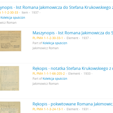
nopis - list Romana Jakimowicza do Stefana Krukowskiego z d
 1-1-2-30-33
Item
1937
f
Kolekcja spuścizn
owicz Roman
PL PMA 1-1-2-30-33-1
Element
1937
Part of
Kolekcja spuścizn
Jakimowicz Roman
PL PMA 1-1-1-66-205-2
Element
1933
Part of
Kolekcja spuścizn
Jakimowicz Roman
PL PMA 1-1-3-24-13-1
Element
1931