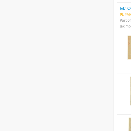
Maszy
PL PMA
Part o
Jakim