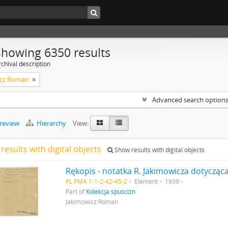
Showing 6350 results
chival description
icz Roman
Advanced search option
preview
Hierarchy
View:
results with digital objects
Show results with digital objects
Rękopis - notatka R. Jakimowicza dotycząca
PL PMA 1-1-2-42-45-2
Element
1939
Part of
Kolekcja spuścizn
Jakimowicz Roman