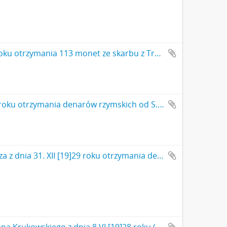
Rękopis - pokwitowane Romana Jakimowicza z dnia 26 VI [19]31 roku otrzymania 113 monet ze skarbu z Trójcy pod Zawichostem od S. Krukowskiego
Rękopis - pokwitowane Romana Jakimowicza z dnia 31. XII [19]29 roku otrzymania denarów rzymskich od S. Krukowskiego
Rękopis - pokwitowane Romana Jakimowicza z dnia 31. XII [19]29 roku otrzymania denarów rzymskich od S. Krukowskiego