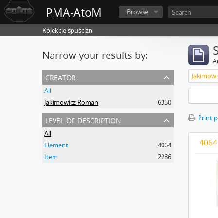
PMA-AtoM
Browse
Kolekcje spuścizn
Narrow your results by:
Ar
creator
Jakimow
All
Jakimowicz Roman
6350
level of description
Print 
All
4064 
Element
4064
Item
2286