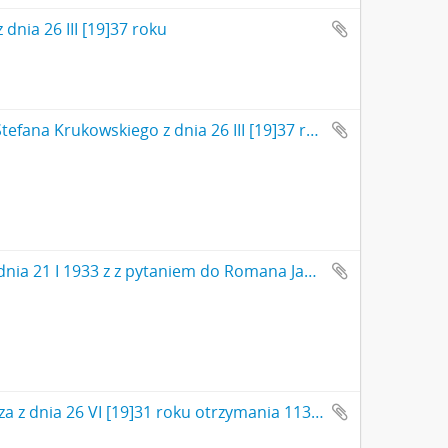
nia 26 III [19]37 roku
Maszynopis - list Romana Jakimowicza do Stefana Krukowskiego z dnia 26 III [19]37 roku
Rękopis - notatka Stefana Krukowskiego z dnia 21 I 1933 z z pytaniem do Romana Jakimowicza - odpowiedź Romana Jakimowicza (cd)
Rękopis - pokwitowane Romana Jakimowicza z dnia 26 VI [19]31 roku otrzymania 113 monet ze skarbu z Trójcy pod Zawichostem od S. Krukowskiego