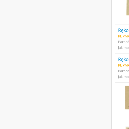
PL PMA
Part o
Jakim
PL PMA
Part o
Jakim