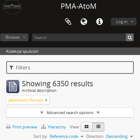
PMA-AtoM
Log in
Browse
Kolekcje spuścizn
Filters
Showing 6350 results
Archival description
Jakimowicz Roman
Advanced search options
Print preview
Hierarchy
View:
Sort by:
Reference code
Direction:
Descending