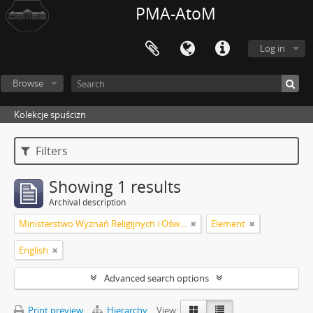
PMA-AtoM
Log in
Browse
Kolekcje spuścizn
Filters
Showing 1 results
Archival description
Ministerstwo Wyznań Religijnych i Oświecenia Publicznego
Element
English
Advanced search options
Print preview
Hierarchy
View: