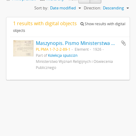
Sort by:
Date modified
Direction:
Descending
1 results with digital objects
Show results with digital
objects
Maszynopis. Pismo Ministerstwa Wyznań Religijnych i Oświecenia Publicznego do Państwowego Grona Konserwatorów Zabytków Przedhistorycznych nr IVN9979/26 z dnia 22 września 1926 r. odsyłające do wiadomości Grona list konserwatora L. Sawickiego z dn. 3 września 1926 r. opisujący rezultaty badań archeologicznych w Gródku pow. Równe s. 1: strona z pieczątką Działu Dokumentacji PMA
PL PMA 1-7-2-2-89-1
Element
1926
Part of
Kolekcja spuścizn
Ministerstwo Wyznań Religijnych i Oświecenia
Publicznego