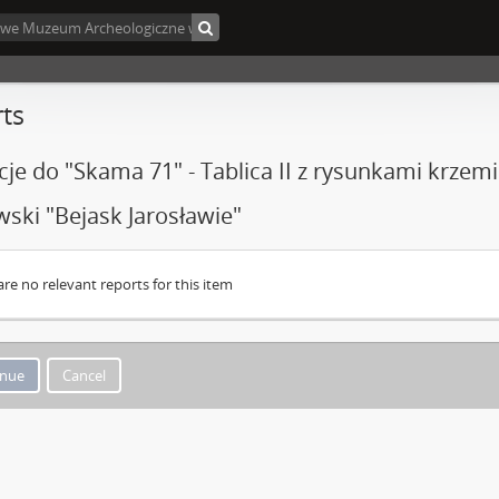
ts
acje do "Skama 71" - Tablica II z rysunkami krzem
ski "Bejask Jarosławie"
are no relevant reports for this item
Cancel