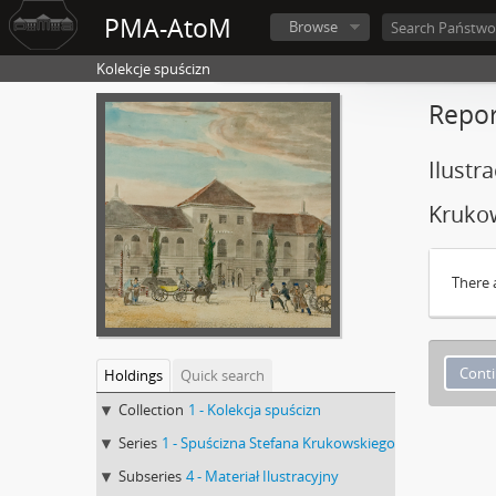
PMA-AtoM
Browse
Kolekcje spuścizn
Repor
Ilustr
Krukow
There 
Holdings
Quick search
Collection
1 - Kolekcja spuścizn
Series
1 - Spuścizna Stefana Krukowskiego
Subseries
4 - Materiał Ilustracyjny