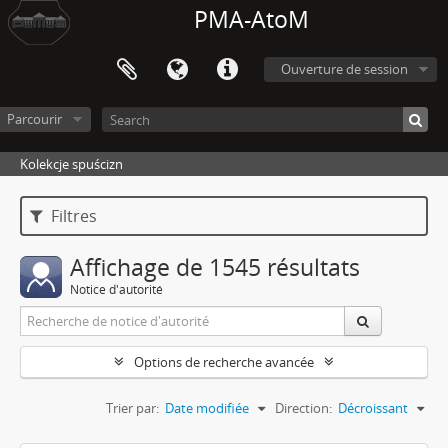
PMA-AtoM
Ouverture de session
Parcourir
Kolekcje spuścizn
Filtres
Affichage de 1545 résultats
Notice d'autorité
Options de recherche avancée
Trier par:
Date modifiée
Direction:
Décroissant