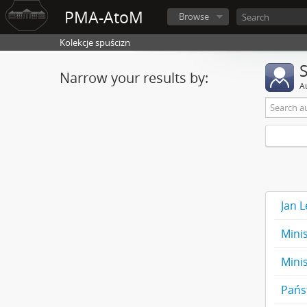
PMA-AtoM
Browse
Kolekcje spuścizn
Narrow your results by:
A
Jan L
Mini
Mini
Pańs