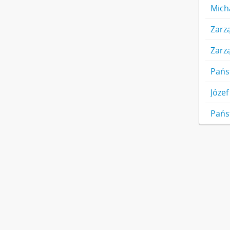
Mich
Zarz
Pańs
Józef
Pańs