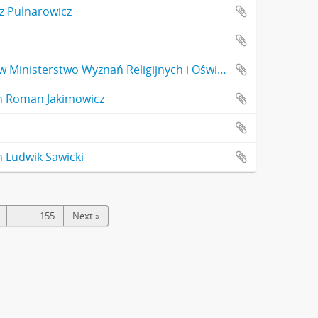
z Pulnarowicz
Zarząd Funduszy Kultury Narodowej przy Prezesie Rady Ministrów Ministerstwo Wyznań Religijnych i Oświecenia Publicznego
h Roman Jakimowicz
 Ludwik Sawicki
...
155
Next »